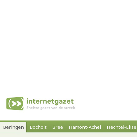
Beringen
Bocholt
Bree
Hamont-Achel
Hechtel-Ekse