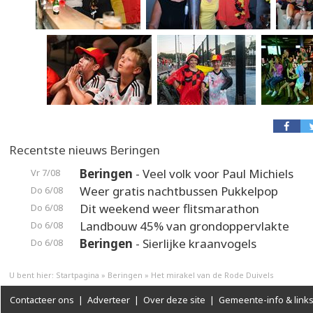
Recentste nieuws Beringen
Beringen
- Veel volk voor Paul Michiels
Vr 7/08
Weer gratis nachtbussen Pukkelpop
Do 6/08
Dit weekend weer flitsmarathon
Do 6/08
Landbouw 45% van grondoppervlakte
Do 6/08
Beringen
- Sierlijke kraanvogels
Do 6/08
U bent hier:
Startpagina
»
Beringen
»
Het mirakel van de Rode Duivels
Contacteer ons
|
Adverteer
|
Over deze site
|
Gemeente-info & link