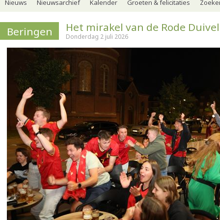
Nieuws
Nieuwsarchief
Kalender
Groeten & felicitaties
Zoeker
Het mirakel van de Rode Duivel
Beringen
Donderdag 2 juli 2026