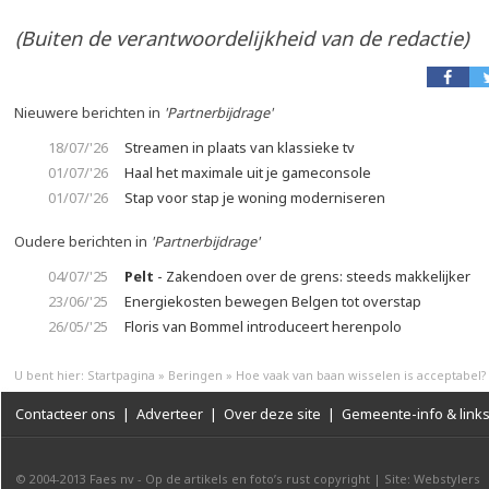
(Buiten de verantwoordelijkheid van de redactie)
Nieuwere berichten in
'Partnerbijdrage'
18/07/'26
Streamen in plaats van klassieke tv
01/07/'26
Haal het maximale uit je gameconsole
01/07/'26
Stap voor stap je woning moderniseren
Oudere berichten in
'Partnerbijdrage'
04/07/'25
Pelt
- Zakendoen over de grens: steeds makkelijker
23/06/'25
Energiekosten bewegen Belgen tot overstap
26/05/'25
Floris van Bommel introduceert herenpolo
U bent hier:
Startpagina
»
Beringen
»
Hoe vaak van baan wisselen is acceptabel?
Contacteer ons
|
Adverteer
|
Over deze site
|
Gemeente-info & link
© 2004-2013
Faes nv
-
Op de artikels en foto’s rust copyright
|
Site: Webstylers