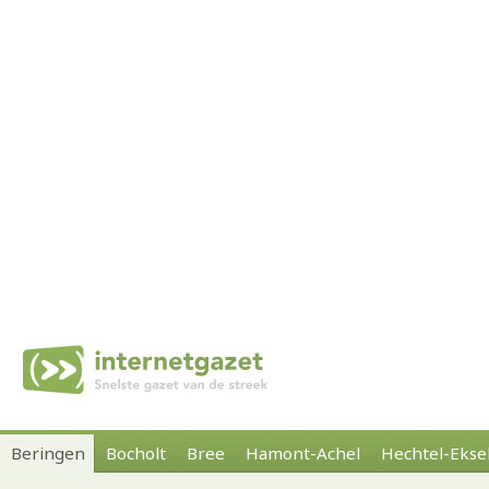
Beringen
Bocholt
Bree
Hamont-Achel
Hechtel-Ekse