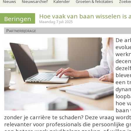
Nieuws
Nieuwsarchief
Kalender
Groeten & felicitaties
Zoeker
Hoe vaak van baan wisselen is 
Beringen
Maandag 7 juli 2025
Partnerbijdrage
De ar
evolu
werkn
decen
dezel
bleve
een t
dyna
loopb
hoe v
baan 
zonder je carrière te schaden? Deze vraag word
relevanter voor professionals die persoonlijke g