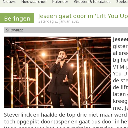
Nieuws
Nieuwsarchief
Kalender
Groeten & felicitaties
Zoeker
Jeseen gaat door in 'Lift You Up
Beringen
Zaterdag 25 januari 2025
Showbizz
Jesee
giste
aller
bij h
VTM-p
You U
de st
de li
laten 
kreeg
met J
Steverlinck en haalde de top drie niet maar werd
toch opgepikt door Jasper en gaat dus door in h