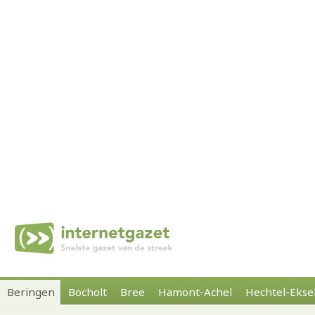
Beringen
Bocholt
Bree
Hamont-Achel
Hechtel-Ekse