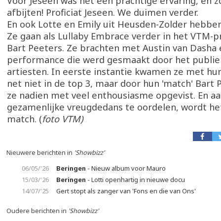
Voor Jeseen was het een prachtige ervaring, en z
afbijten! Proficiat Jeseen. We duimen verder.
En ook Lotte en Emily uit Heusden-Zolder hebbe
Ze gaan als Lullaby Embrace verder in het VTM
Bart Peeters. Ze brachten met Austin van Dasha
performance die werd gesmaakt door het publiek
artiesten. In eerste instantie kwamen ze met hu
net niet in de top 3, maar door hun 'match' Bart
ze nadien met veel enthousiasme opgevist. En a
gezamenlijke vreugdedans te oordelen, wordt he
match. (
foto VTM)
Nieuwere berichten in
'Showbizz'
06/05/'26
Beringen
- Nieuw album voor Mauro
15/03/'26
Beringen
- Lotti openhartig in nieuwe docu
14/07/'25
Gert stopt als zanger van 'Fons en die van Ons'
Oudere berichten in
'Showbizz'