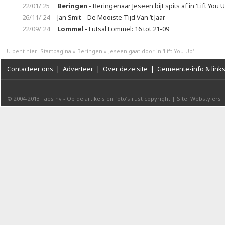
22/01/'25
Beringen
- Beringenaar Jeseen bijt spits af in 'Lift You U
26/11/'24
Jan Smit – De Mooiste Tijd Van ’t Jaar
22/09/'24
Lommel
- Futsal Lommel: 16 tot 21-09
U bent hier:
Startpagina
»
Beringen
»
Jeseen gaat door in 'Lift You Up'
Contacteer ons
|
Adverteer
|
Over deze site
|
Gemeente-info & link
© 2004-2013
Faes nv
-
Op de artikels en foto’s rust copyright
|
Site: Webstylers