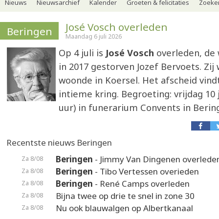
Nieuws
Nieuwsarchief
Kalender
Groeten & felicitaties
Zoeker
José Vosch overleden
Beringen
Maandag 6 juli 2026
Op 4 juli is
José Vosch
overleden, de
in 2017 gestorven Jozef Bervoets. Zij 
woonde in Koersel. Het afscheid vindt
intieme kring. Begroeting: vrijdag 10 j
uur) in funerarium Convents in Berin
Recentste nieuws Beringen
Beringen
- Jimmy Van Dingenen overlede
Za 8/08
Beringen
- Tibo Vertessen overieden
Za 8/08
Beringen
- René Camps overleden
Za 8/08
Bijna twee op drie te snel in zone 30
Za 8/08
Nu ook blauwalgen op Albertkanaal
Za 8/08