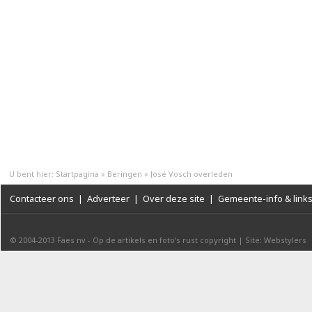
U bent hier:
Startpagina
»
Beringen
»
José Vosch overleden
Contacteer ons
|
Adverteer
|
Over deze site
|
Gemeente-info & link
© 2004-2013
Faes nv
-
Op de artikels en foto’s rust copyright
|
Site: Webstylers