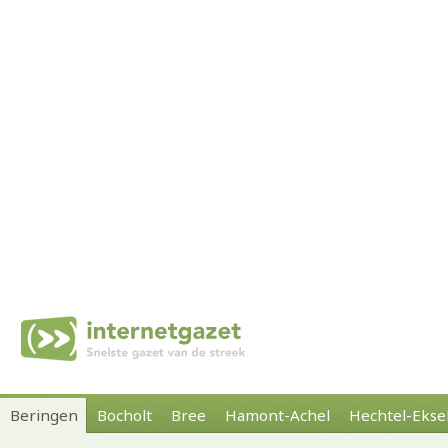
Beringen
Bocholt
Bree
Hamont-Achel
Hechtel-Ekse