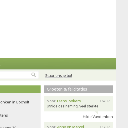
t
Stuur ons je tip!
Groeten & felicitaties
Voor:
Frans Jonkers
16/07
onken in Bocholt
Innige deelneming, veel sterkte
rtens
Hilde Vandenbon
Voor:
Anny en Marcel
11/07
in zone 30