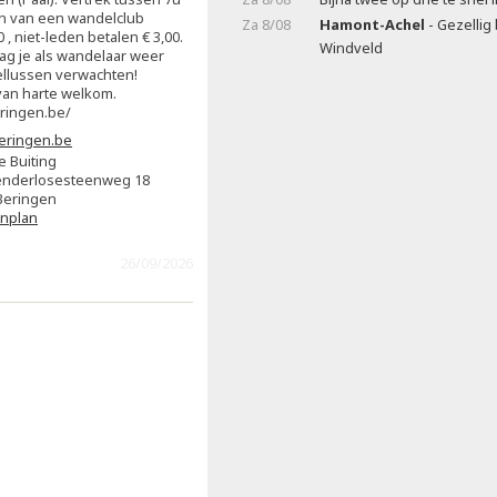
n van een wandelclub
Za 8/08
Hamont-Achel
- Gezellig
0 , niet-leden betalen € 3,00.
Windveld
mag je als wandelaar weer
llussen verwachten!
van harte welkom.
ingen.be/
eringen.be
e Buiting
nderlosesteenweg 18
Beringen
enplan
26/09/2026