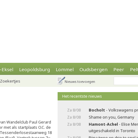
-Eksel
Leopoldsburg
Lommel
Oudsbergen
Peer
Pel
Zoekertjes
Nieuws toevoegen
Het recentste nieuws
Za 8/08
Bocholt
- Volkswagens pr
Za 8/08
Shame on you, Germany
van Wandelclub Paul Gerard
Za 8/08
Hamont-Achel
- Elise Me
 met als startplaats O.C. de
uitgeschakeld in Toronto
e Tessenderlosestaanweg 18
n (Paal). Vertrek tussen 7u
Za 8/08
Bijna twee op drie te snel 