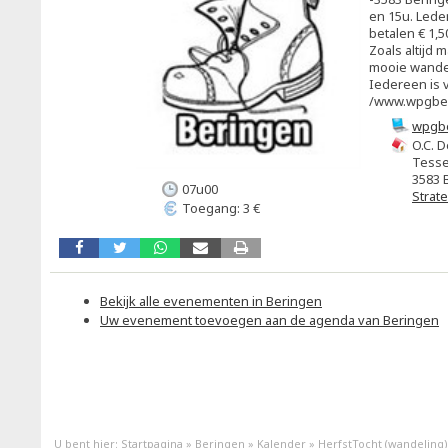
en 15u. Lede
betalen € 1,5
Zoals altijd 
mooie wande
Iedereen is 
/www.wpgber
wpgb
O.C. D
Tesse
3583 
07u00
Strat
Toegang: 3 €
Bekijk alle evenementen in Beringen
Uw evenement toevoegen aan de agenda van Beringen
U bent hier:
Startpagina
»
Beringen
»
Kalender
»
HerfstTocht (wandeling)