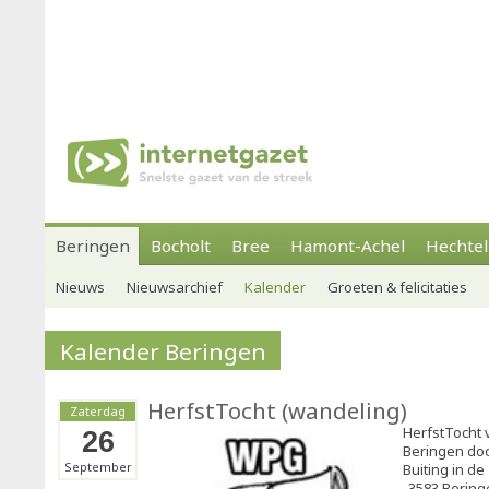
Beringen
Bocholt
Bree
Hamont-Achel
Hechtel
Nieuws
Nieuwsarchief
Kalender
Groeten & felicitaties
Kalender Beringen
HerfstTocht (wandeling)
Zaterdag
HerfstTocht 
26
Beringen door
September
Buiting in d
-3583 Beringe