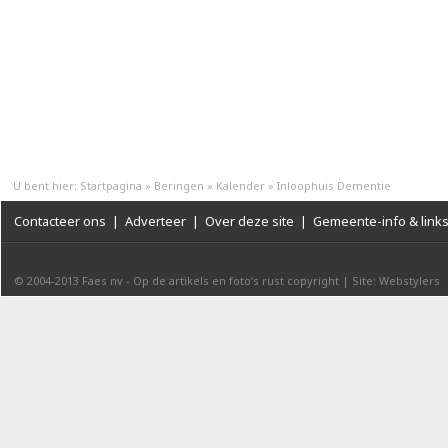
U bent hier:
Startpagina
»
Beringen
»
Kalender
»
Inloophuis Dementie
Contacteer ons
|
Adverteer
|
Over deze site
|
Gemeente-info & link
© 2004-2013
Faes nv
-
Op de artikels en foto’s rust copyright
|
Site: Webstylers