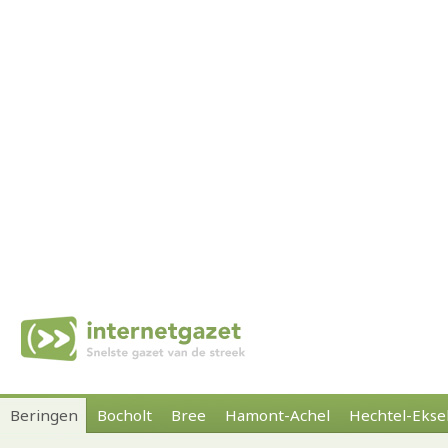
Beringen
Bocholt
Bree
Hamont-Achel
Hechtel-Ekse