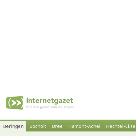
Beringen
Bocholt
Bree
Hamont-Achel
Hechtel-Ekse