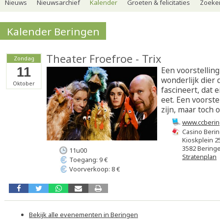
Nieuws
Nieuwsarchief
Kalender
Groeten & felicitaties
Zoeker
Kalender Beringen
Theater Froefroe - Trix
Zondag
11
Een voorstellin
wonderlijk dier 
Oktober
fascineert, dat e
eet. Een voorste
zijn, maar toch 
www.ccberin
Casino Beri
Kioskplein 2
3582 Bering
11u00
Stratenplan
Toegang: 9 €
Voorverkoop: 8 €
Bekijk alle evenementen in Beringen