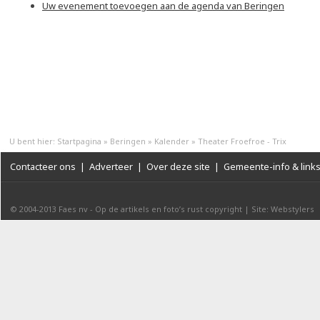
Uw evenement toevoegen aan de agenda van Beringen
U bent hier:
Startpagina
»
Beringen
»
Kalender
»
Theater Froefroe - Trix
Contacteer ons
|
Adverteer
|
Over deze site
|
Gemeente-info & link
© 2004-2013
Faes nv
-
Op de artikels en foto’s rust copyright
|
Site: Webstylers