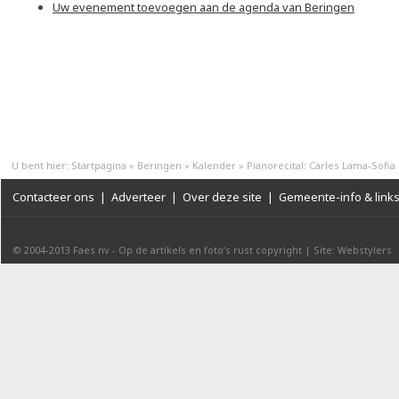
Uw evenement toevoegen aan de agenda van Beringen
U bent hier:
Startpagina
»
Beringen
»
Kalender
»
Pianorecital: Carles Lama-Sofia
Contacteer ons
|
Adverteer
|
Over deze site
|
Gemeente-info & link
© 2004-2013
Faes nv
-
Op de artikels en foto’s rust copyright
|
Site: Webstylers