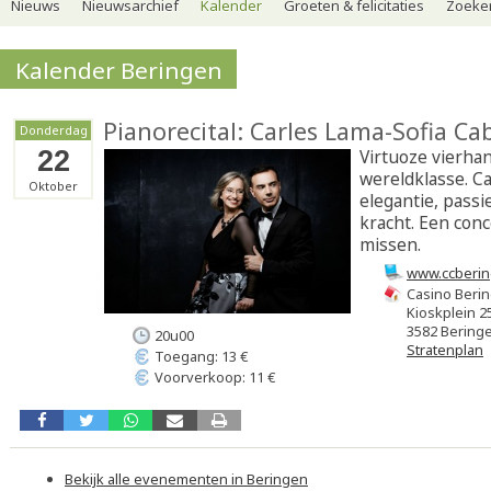
Nieuws
Nieuwsarchief
Kalender
Groeten & felicitaties
Zoeker
Kalender Beringen
Pianorecital: Carles Lama-Sofia Ca
Donderdag
22
Virtuoze vierha
wereldklasse. Ca
Oktober
elegantie, passi
kracht. Een conce
missen.
www.ccberin
Casino Beri
Kioskplein 2
3582 Bering
20u00
Stratenplan
Toegang: 13 €
Voorverkoop: 11 €
Bekijk alle evenementen in Beringen