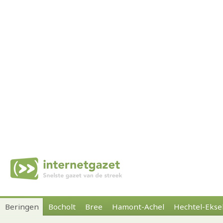
Beringen
Bocholt
Bree
Hamont-Achel
Hechtel-Ekse