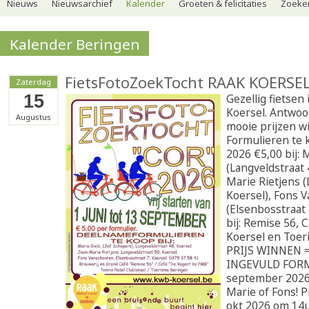
Nieuws
Nieuwsarchief
Kalender
Groeten & felicitaties
Zoeker
Kalender Beringen
FietsFotoZoekTocht RAAK KOERSEL
Zaterdag
15
Gezellig fietsen
Koersel. Antwo
Augustus
mooie prijzen w
Formulieren te k
2026 €5,00 bij: 
(Langveldstraat 
Marie Rietjens (
Koersel), Fons 
(Elsenbosstraat 
bij: Remise 56, 
Koersel en Toer
PRIJS WINNEN 
INGEVULD FORM
september 2026 
Marie of Fons! P
okt 2026 om 14u