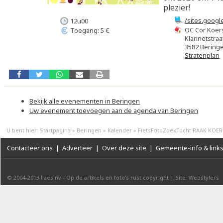
plezier!
/sites.goog
12u00
OC Cor Koer
Toegang: 5 €
Klarinetstraa
3582 Bering
Stratenplan
Bekijk alle evenementen in Beringen
Uw evenement toevoegen aan de agenda van Beringen
U bent hier:
Startpagina
»
Beringen
»
Kalender
»
FietsFotoZoekTocht RAAK KOER
Contacteer ons
|
Adverteer
|
Over deze site
|
Gemeente-info & link
© 2004-2013
Faes nv
-
Op de artikels en foto’s rust copyright
|
Site: Webstylers