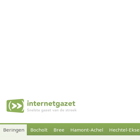
Beringen
Bocholt
Bree
Hamont-Achel
Hechtel-Ekse