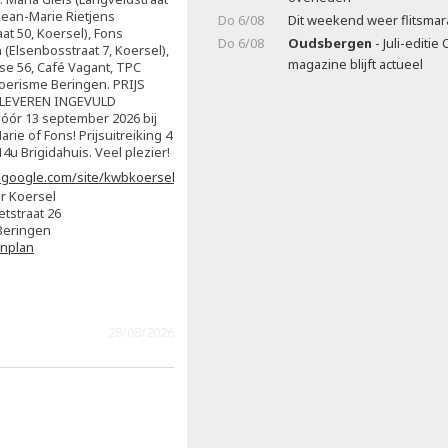
 Jean-Marie Rietjens
Do 6/08
Dit weekend weer flitsma
at 50, Koersel), Fons
Do 6/08
Oudsbergen
- Juli-editi
(Elsenbosstraat 7, Koersel),
magazine blijft actueel
ise 56, Café Vagant, TPC
oerisme Beringen. PRIJS
NLEVEREN INGEVULD
ór 13 september 2026 bij
arie of Fons! Prijsuitreiking 4
4u Brigidahuis. Veel plezier!
s.google.com/site/kwbkoersel2/home
r Koersel
etstraat 26
Beringen
enplan
28/08/2026