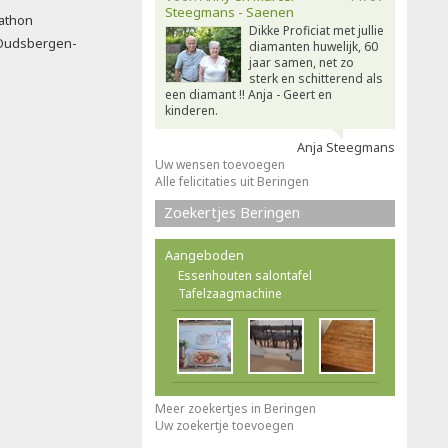
Steegmans - Saenen
rathon
Dikke Proficiat met jullie
e Oudsbergen-
diamanten huwelijk, 60
jaar samen, net zo
sterk en schitterend als
een diamant !! Anja - Geert en
kinderen.
Anja Steegmans
Uw wensen toevoegen
Alle felicitaties uit Beringen
Zoekertjes Beringen
Aangeboden
Essenhouten salontafel
Tafelzaagmachine
Meer zoekertjes in Beringen
Uw zoekertje toevoegen