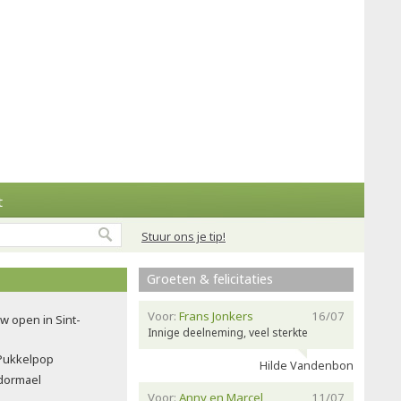
t
Stuur ons je tip!
Groeten & felicitaties
Voor:
Frans Jonkers
16/07
w open in Sint-
Innige deelneming, veel sterkte
Pukkelpop
Hilde Vandenbon
ndormael
Voor:
Anny en Marcel
11/07