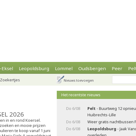
-Eksel
Leopoldsburg
Lommel
Oudsbergen
Peer
Pel
Zoekertjes
Nieuws toevoegen
Het recentste nieuws
Do 6/08
Pelt
- Buurtweg 12 opnieu
SEL 2026
Huibrechts-Lille
sen in en rond Koersel.
Do 6/08
Weer gratis nachtbussen 
zoeken en mooie prijzen
Do 6/08
Leopoldsburg
- Jaak Va
ulieren te koop vanaf 1 juni
overleden
j: Maria Giels (Langveldstraat