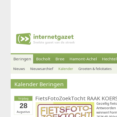
Beringen
Bocholt
Bree
Hamont-Achel
Hechtel
Nieuws
Nieuwsarchief
Kalender
Groeten & felicitaties
Kalender Beringen
FietsFotoZoekTocht RAAK KOER
Vrijdag
Gezellig fiet
28
Antwoorden 
Augustus
winnen! Form
2026 €5,00 bi