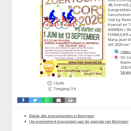
48, Koersel),
(Langveldstra
Vanschooren 
Ook bij: Rem
Koersel en T
WINNEN = I
FORMULIER vó
Maria, Jean-M
okt 2026 om 1
/site
OC Co
Klarin
3582 
Strat
12u00
Toegang: 5 €
Bekijk alle evenementen in Beringen
Uw evenement toevoegen aan de agenda van Beringen