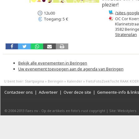
plezier!
/sites.goog
12u00
OC Cor Koer
Toegang: 5 €
Klarinetstraa
3582 Bering
Stratenplan
Bekijk alle evenementen in Beringen
Uw evenement toevoegen aan de agenda van Beringen
U bent hier:
Startpagina
»
Beringen
»
Kalender
»
FietsFotoZoekTocht RAAK KOER
Contacteer ons
|
Adverteer
|
Over deze site
|
Gemeente-info & link
© 2004-2013
Faes nv
-
Op de artikels en foto’s rust copyright
|
Site: Webstylers