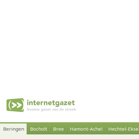
Beringen
Bocholt
Bree
Hamont-Achel
Hechtel-Ekse