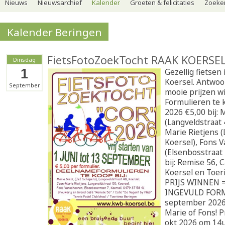
Nieuws
Nieuwsarchief
Kalender
Groeten & felicitaties
Zoeker
Kalender Beringen
FietsFotoZoekTocht RAAK KOERSEL
Dinsdag
1
Gezellig fietsen
Koersel. Antwo
September
mooie prijzen w
Formulieren te k
2026 €5,00 bij: 
(Langveldstraat 
Marie Rietjens (
Koersel), Fons 
(Elsenbosstraat 
bij: Remise 56, 
Koersel en Toer
PRIJS WINNEN 
INGEVULD FORM
september 2026 
Marie of Fons! P
okt 2026 om 14u