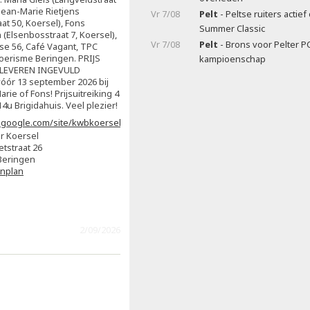
 Jean-Marie Rietjens
Vr 7/08
Pelt
- Peltse ruiters actie
at 50, Koersel), Fons
Summer Classic
(Elsenbosstraat 7, Koersel),
Vr 7/08
Pelt
- Brons voor Pelter P
ise 56, Café Vagant, TPC
oerisme Beringen. PRIJS
kampioenschap
NLEVEREN INGEVULD
ór 13 september 2026 bij
arie of Fons! Prijsuitreiking 4
4u Brigidahuis. Veel plezier!
s.google.com/site/kwbkoersel2/home
r Koersel
etstraat 26
Beringen
enplan
2/09/2026