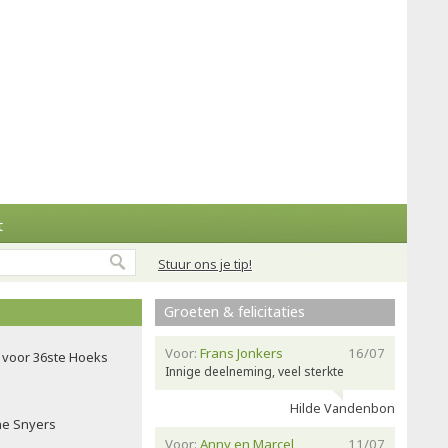
t
Stuur ons je tip!
Groeten & felicitaties
Voor:
Frans Jonkers
16/07
voor 36ste Hoeks
Innige deelneming, veel sterkte
Hilde Vandenbon
ne Snyers
Voor:
Anny en Marcel
11/07