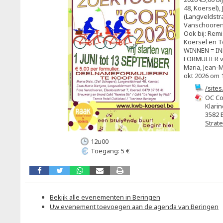
48, Koersel),
(Langveldstra
Vanschooren 
Ook bij: Rem
Koersel en T
WINNEN = I
FORMULIER vó
Maria, Jean-M
okt 2026 om 1
/site
OC Co
Klarin
3582 
Strat
12u00
Toegang: 5 €
Bekijk alle evenementen in Beringen
Uw evenement toevoegen aan de agenda van Beringen