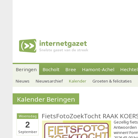
Beringen
Bocholt
Bree
Hamont-Achel
Hechtel
Nieuws
Nieuwsarchief
Kalender
Groeten & felicitaties
Kalender Beringen
FietsFotoZoekTocht RAAK KOER
Woensdag
Gezellig fiet
2
Antwoorden 
September
winnen! Form
2026 €5,00 bi