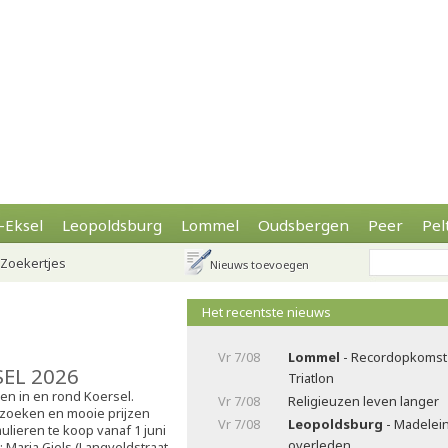
-Eksel
Leopoldsburg
Lommel
Oudsbergen
Peer
Pel
Zoekertjes
Nieuws toevoegen
Het recentste nieuws
Vr 7/08
Lommel
- Recordopkomst 
SEL 2026
Triatlon
sen in en rond Koersel.
Vr 7/08
Religieuzen leven langer
zoeken en mooie prijzen
Vr 7/08
Leopoldsburg
- Madelei
ulieren te koop vanaf 1 juni
overleden
j: Maria Giels (Langveldstraat