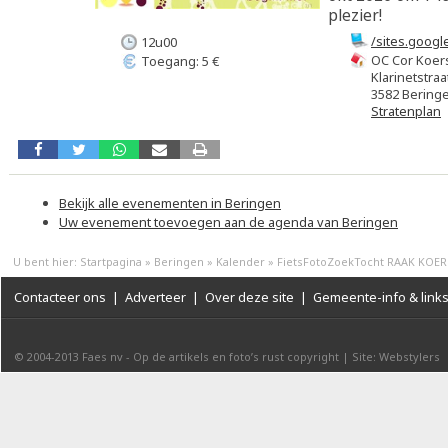
plezier!
/sites.goog
12u00
OC Cor Koer
Toegang: 5 €
Klarinetstraa
3582 Bering
Stratenplan
Bekijk alle evenementen in Beringen
Uw evenement toevoegen aan de agenda van Beringen
U bent hier:
Startpagina
»
Beringen
»
Kalender
»
FietsFotoZoekTocht RAAK KOER
Contacteer ons
|
Adverteer
|
Over deze site
|
Gemeente-info & link
© 2004-2013
Faes nv
-
Op de artikels en foto’s rust copyright
|
Site: Webstylers