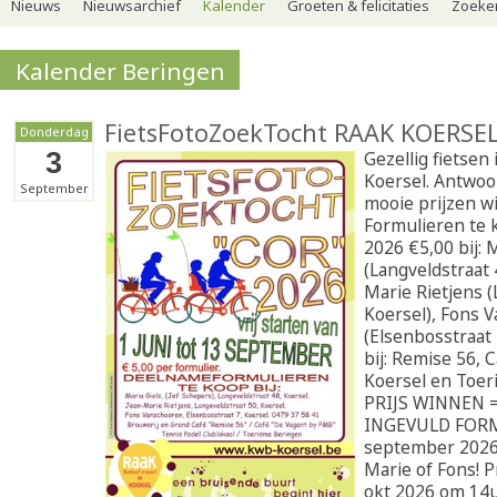
Nieuws
Nieuwsarchief
Kalender
Groeten & felicitaties
Zoeker
Kalender Beringen
FietsFotoZoekTocht RAAK KOERSEL
Donderdag
3
Gezellig fietsen
Koersel. Antwo
September
mooie prijzen w
Formulieren te k
2026 €5,00 bij: 
(Langveldstraat 
Marie Rietjens (
Koersel), Fons 
(Elsenbosstraat 
bij: Remise 56, 
Koersel en Toer
PRIJS WINNEN 
INGEVULD FORM
september 2026 
Marie of Fons! P
okt 2026 om 14u