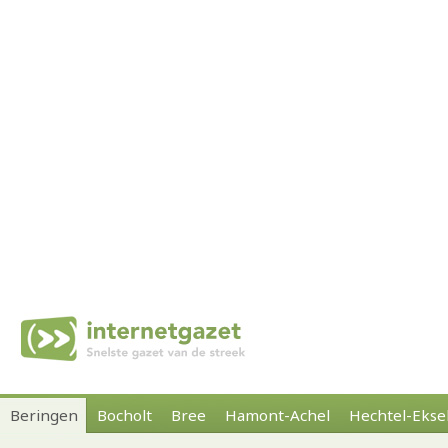
Beringen
Bocholt
Bree
Hamont-Achel
Hechtel-Ekse