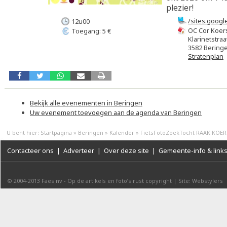
plezier!
/sites.goog
12u00
OC Cor Koer
Toegang: 5 €
Klarinetstraa
3582 Bering
Stratenplan
Bekijk alle evenementen in Beringen
Uw evenement toevoegen aan de agenda van Beringen
U bent hier:
Startpagina
»
Beringen
»
Kalender
»
FietsFotoZoekTocht RAAK KOER
Contacteer ons
|
Adverteer
|
Over deze site
|
Gemeente-info & link
© 2004-2013
Faes nv
-
Op de artikels en foto’s rust copyright
|
Site: Webstylers