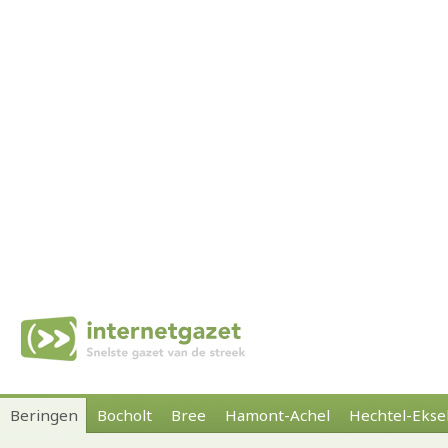
Beringen
Bocholt
Bree
Hamont-Achel
Hechtel-Ekse