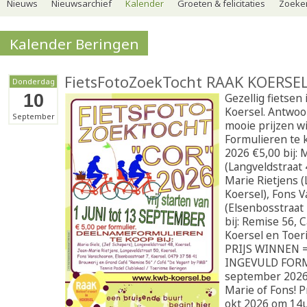
Nieuws
Nieuwsarchief
Kalender
Groeten & felicitaties
Zoeker
Kalender Beringen
FietsFotoZoekTocht RAAK KOERSEL
Donderdag
10
Gezellig fietsen
Koersel. Antwo
September
mooie prijzen w
Formulieren te k
2026 €5,00 bij: 
(Langveldstraat 
Marie Rietjens (
Koersel), Fons 
(Elsenbosstraat 
bij: Remise 56, 
Koersel en Toer
PRIJS WINNEN 
INGEVULD FORM
september 2026 
Marie of Fons! P
okt 2026 om 14u