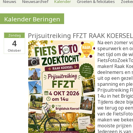
Nieuws
Nieuwsarchief
Kalender
Groeten & felicitaties
Zoeker
Kalender Beringen
Prijsuitreiking FFZT RAAK KOERSE
Zondag
4
Na een zomer vol
speurwerk en o
Oktober
het tijd om de 
FietsFotoZoekTo
maken! Raak Koer
deelnemers en 
uit op een gezel
spanning en plez
Prijsuitreiking 
14u in het Brigi
Tijdens deze bi
we terug op een
van de FietsFot
maken we beken
mooiste prijzen 
Iedereen is van