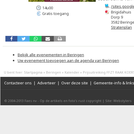
/sites.goog
14u00
Brigidahuis
Gratis toegang
Dorp 9
3582 Bering
Stratenplan
Bekijk alle evenementen in Beringen
Uw evenement toevoegen aan de agenda van Beringen
U bent hier:
Startpagina
»
Beringen
»
Kalender
»
Prijsuitreiking FFZT RAAK KOER
Contacteer ons
|
Adverteer
|
Over deze site
|
Gemeente-info & link
© 2004-2013
Faes nv
-
Op de artikels en foto’s rust copyright
|
Site: Webstylers