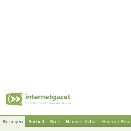
Beringen
Bocholt
Bree
Hamont-Achel
Hechtel-Ekse