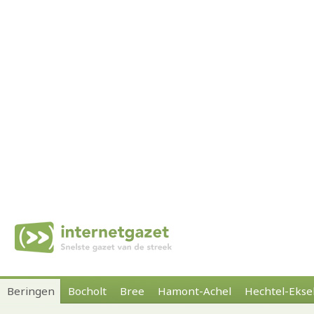
Beringen
Bocholt
Bree
Hamont-Achel
Hechtel-Ekse