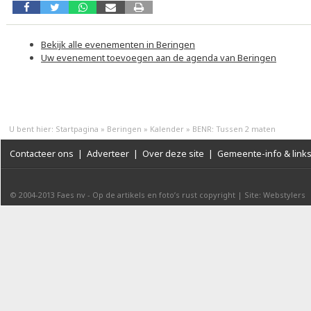
Bekijk alle evenementen in Beringen
Uw evenement toevoegen aan de agenda van Beringen
U bent hier:
Startpagina
»
Beringen
»
Kalender
»
BENR: Tussen 2 maten
Contacteer ons
|
Adverteer
|
Over deze site
|
Gemeente-info & link
© 2004-2013
Faes nv
-
Op de artikels en foto’s rust copyright
|
Site: Webstylers