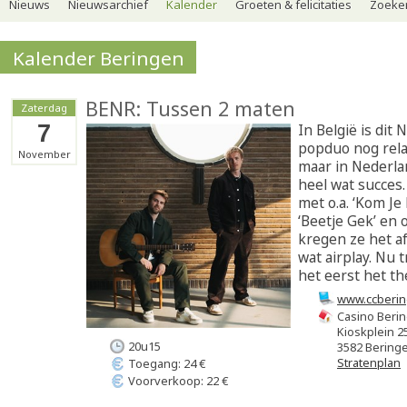
Nieuws
Nieuwsarchief
Kalender
Groeten & felicitaties
Zoeker
Kalender Beringen
BENR: Tussen 2 maten
Zaterdag
7
In België is dit
popduo nog rela
November
maar in Nederla
heel wat succes.
met o.a. ‘Kom Je
‘Beetje Gek’ en 
kregen ze het a
wat airplay. Nu 
het eerst het th
www.ccberin
Casino Beri
Kioskplein 2
20u15
3582 Bering
Stratenplan
Toegang: 24 €
Voorverkoop: 22 €