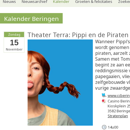
Nieuws
Nieuwsarchief
Kalender
Groeten & felicitaties
Zoeker
Kalender Beringen
Theater Terra: Pippi en de Piraten
Zondag
15
Wanneer Pippi’
wordt genomen d
November
piraten, aarzelt
Samen met Tom
begint ze aan e
reddingsmissie 
papegaaien, vli
zelfgebouwde vl
vurige zwaardge
www.ccberin
Casino Beri
Kioskplein 2
3582 Bering
Stratenplan
14u00