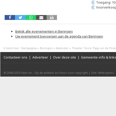
Toegang: 10
Voorverkoop
Bekijk alle evenementen in Beringen
Uw evenement toevoegen aan de agenda van Beringen
U bent hier:
Startpagina
»
Beringen
»
Kalender
»
Theater Terra: Pippi en de Pira
Contacteer ons
|
Adverteer
|
Over deze site
|
Gemeente-info & link
© 2004-2013
Faes nv
-
Op de artikels en foto’s rust copyright
|
Site: Webstylers