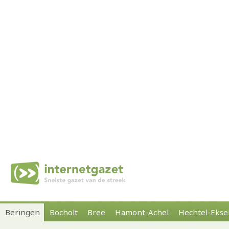
Beringen
Bocholt
Bree
Hamont-Achel
Hechtel-Ekse