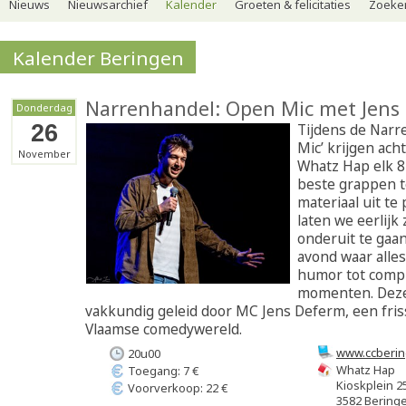
Nieuws
Nieuwsarchief
Kalender
Groeten & felicitaties
Zoeker
Kalender Beringen
Narrenhandel: Open Mic met Jens
Donderdag
26
Tijdens de Narr
Mic’ krijgen ach
November
Whatz Hap elk 
beste grappen t
materiaal uit te
laten we eerlijk 
onderuit te gaa
avond waar alles
humor tot comp
momenten. Deze
vakkundig geleid door MC Jens Deferm, een fris
Vlaamse comedywereld.
www.ccberin
20u00
Whatz Hap
Toegang: 7 €
Kioskplein 2
Voorverkoop: 22 €
3582 Bering