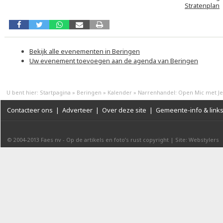
Stratenplan
Bekijk alle evenementen in Beringen
Uw evenement toevoegen aan de agenda van Beringen
U bent hier:
Startpagina
»
Beringen
»
Kalender
»
Narrenhandel: Open Mic met J
Contacteer ons
|
Adverteer
|
Over deze site
|
Gemeente-info & link
© 2004-2013
Faes nv
-
Op de artikels en foto’s rust copyright
|
Site: Webstylers