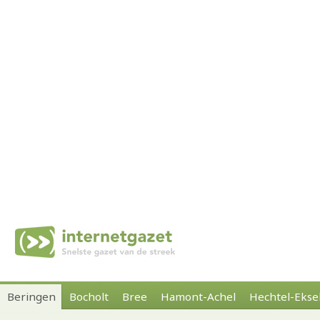
Beringen
Bocholt
Bree
Hamont-Achel
Hechtel-Ekse