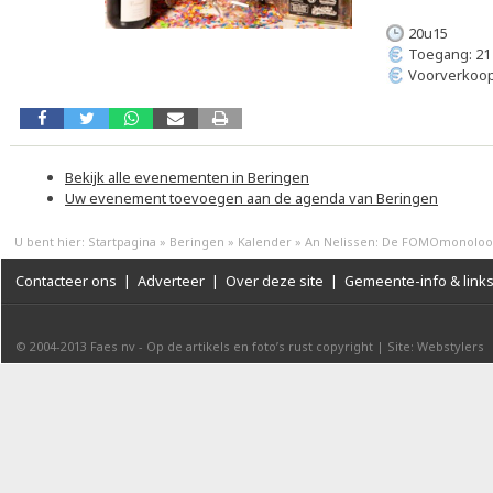
20u15
Toegang: 21
Voorverkoop
Bekijk alle evenementen in Beringen
Uw evenement toevoegen aan de agenda van Beringen
U bent hier:
Startpagina
»
Beringen
»
Kalender
»
An Nelissen: De FOMOmonolo
Contacteer ons
|
Adverteer
|
Over deze site
|
Gemeente-info & link
© 2004-2013
Faes nv
-
Op de artikels en foto’s rust copyright
|
Site: Webstylers