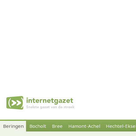
Beringen
Bocholt
Bree
Hamont-Achel
Hechtel-Ekse