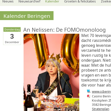
Nieuws
Nieuwsarchief
Kalender
Groeten & felicitaties
Zoeker
Kalender Beringen
An Nelissen: De FOMOmonoloog
Donderdag
3
Met 70 levensjar
dacht rascoméd
December
genoeg levensw
verzameld te h
leven rustig te
ondergaan. Niet
waar. Met de hu
probeert ze an
vragen en een b
toekomst te krij
die voor haar al
www.ccberin
Casino Beri
Kioskplein 2
3582 Bering
Stratenplan