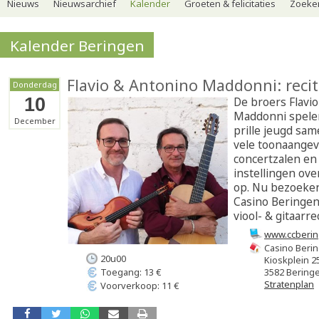
Nieuws
Nieuwsarchief
Kalender
Groeten & felicitaties
Zoeker
Kalender Beringen
Flavio & Antonino Maddonni: recit
Donderdag
10
De broers Flavi
Maddonni spelen
December
prille jeugd sam
vele toonaange
concertzalen en 
instellingen ove
op. Nu bezoeken
Casino Beringe
viool- & gitaarrec
www.ccberin
Casino Beri
20u00
Kioskplein 2
3582 Bering
Toegang: 13 €
Stratenplan
Voorverkoop: 11 €