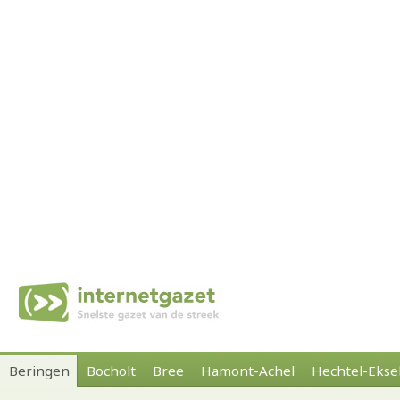
Beringen
Bocholt
Bree
Hamont-Achel
Hechtel-Ekse