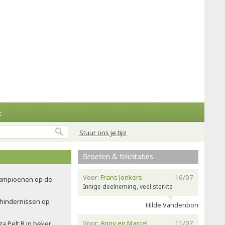
t
Stuur ons je tip!
Groeten & felicitaties
Voor:
Frans Jonkers
16/07
ampioenen op de
Innige deelneming, veel sterkte
 hindernissen op
Hilde Vandenbon
Voor:
Anny en Marcel
11/07
a Pelt B in beker