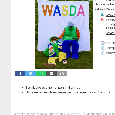
dansante taa
acrobatie, b
www.c
Casin
Kiosk
3582 
Strat
11u00
Toega
Voorv
Bekijk alle evenementen in Beringen
Uw evenement toevoegen aan de agenda van Beringen
U bent hier:
Startpagina
»
Beringen
»
Kalender
»
De Mannschaft en Onaf