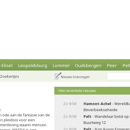
-Eksel
Leopoldsburg
Lommel
Oudsbergen
Peer
Pel
Zoekertjes
Nieuws toevoegen
Het recentste nieuws
Zo 9/08
Hamont-Achel
- Wereldk
a
Beverbeekseheide
 ode aan de fantasie van de
Zo 9/08
Pelt
- Wandelaar botst op
en pleidooi voor een
Buurtweg 12
menleving waarin mensen
Zo 9/08
Pelt
- 9 op 9 voor Esperanz
zorgen. WASDA is een