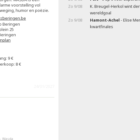
larme voorstelling vol
Zo 9/08
K. Breugel-Herkol wint de
eweging, humor en poëzie.
wereldgoal
cberingen.be
Zo 9/08
Hamont-Achel
- Elise Me
o Beringen
kwartfinales
plein 25
Beringen
enplan
ng: 9 €
erkoop: 8 €
24/01/2027
 - Wasda