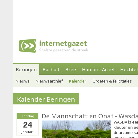
Beringen
Bocholt
Bree
Hamont-Achel
Hechtel
Nieuws
Nieuwsarchief
Kalender
Groeten & felicitaties
Kalender Beringen
De Mannschaft en Onaf - Wasd
Zondag
WASDA is een
24
kleuter en e
Januari
duurzame sa
voor elkaar 