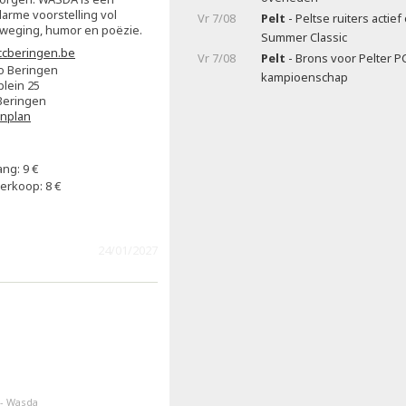
larme voorstelling vol
Vr 7/08
Pelt
- Peltse ruiters actie
eweging, humor en poëzie.
Summer Classic
cberingen.be
Vr 7/08
Pelt
- Brons voor Pelter P
o Beringen
kampioenschap
plein 25
Beringen
enplan
ng: 9 €
erkoop: 8 €
24/01/2027
 - Wasda