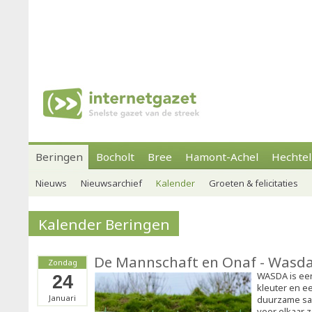
Beringen
Bocholt
Bree
Hamont-Achel
Hechtel
Nieuws
Nieuwsarchief
Kalender
Groeten & felicitaties
Kalender Beringen
De Mannschaft en Onaf - Wasd
Zondag
WASDA is een
24
kleuter en e
Januari
duurzame sa
voor elkaar 