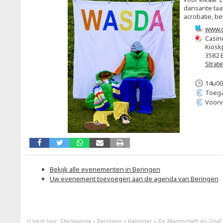
dansante taa
acrobatie, b
www.c
Casin
Kiosk
3582 
Strat
14u00
Toega
Voorv
Bekijk alle evenementen in Beringen
Uw evenement toevoegen aan de agenda van Beringen
U bent hier:
Startpagina
»
Beringen
»
Kalender
»
De Mannschaft en Onaf