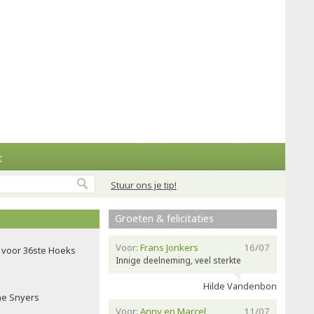
t
Stuur ons je tip!
Groeten & felicitaties
Voor:
Frans Jonkers
16/07
voor 36ste Hoeks
Innige deelneming, veel sterkte
Hilde Vandenbon
ne Snyers
Voor:
Anny en Marcel
11/07