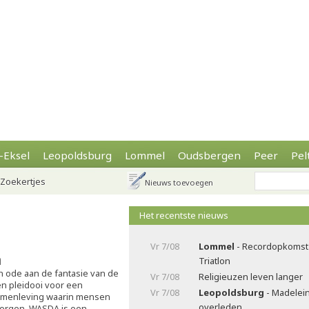
-Eksel
Leopoldsburg
Lommel
Oudsbergen
Peer
Pel
Zoekertjes
Nieuws toevoegen
Het recentste nieuws
Vr 7/08
Lommel
- Recordopkomst 
a
Triatlon
 ode aan de fantasie van de
Vr 7/08
Religieuzen leven langer
en pleidooi voor een
Vr 7/08
Leopoldsburg
- Madelei
menleving waarin mensen
overleden
zorgen. WASDA is een