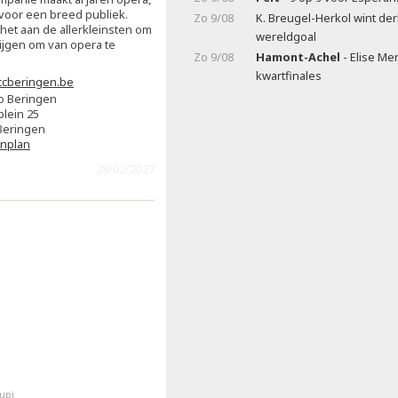
 voor een breed publiek.
Zo 9/08
K. Breugel-Herkol wint de
 het aan de allerkleinsten om
wereldgoal
rijgen om van opera te
Zo 9/08
Hamont-Achel
- Elise Me
kwartfinales
cberingen.be
o Beringen
plein 25
Beringen
enplan
28/02/2027
upi