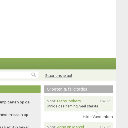
t
Stuur ons je tip!
Groeten & felicitaties
Voor:
Frans Jonkers
16/07
ampioenen op de
Innige deelneming, veel sterkte
 hindernissen op
Hilde Vandenbon
Voor:
Anny en Marcel
11/07
a Pelt B in beker