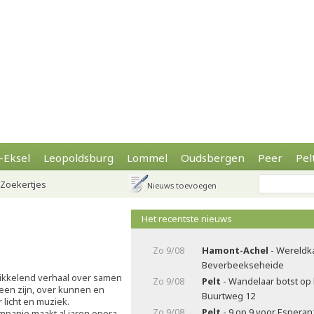
-Eksel
Leopoldsburg
Lommel
Oudsbergen
Peer
Pel
Zoekertjes
Nieuws toevoegen
Het recentste nieuws
Zo 9/08
Hamont-Achel
- Wereldk
Beverbeekseheide
prikkelend verhaal over samen
Zo 9/08
Pelt
- Wandelaar botst op
leen zijn, over kunnen en
Buurtweg 12
 licht en muziek.
Zo 9/08
Pelt
- 9 op 9 voor Esperanz
anie maakt al jaren opera,