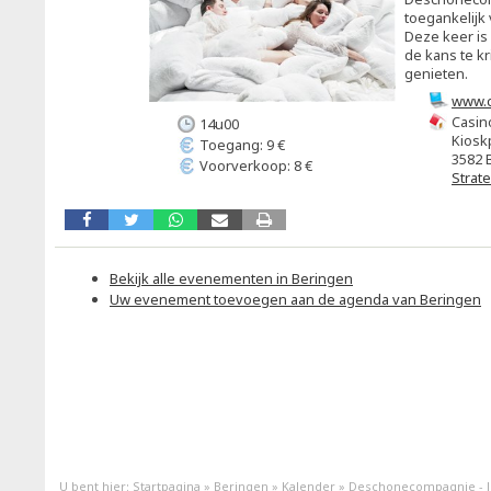
toegankelijk
Deze keer is
de kans te k
genieten.
www.c
Casin
14u00
Kiosk
Toegang: 9 €
3582 
Voorverkoop: 8 €
Strat
Bekijk alle evenementen in Beringen
Uw evenement toevoegen aan de agenda van Beringen
U bent hier:
Startpagina
»
Beringen
»
Kalender
»
Deschonecompagnie - J