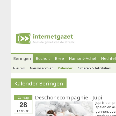
Beringen
Bocholt
Bree
Hamont-Achel
Hechtel
Nieuws
Nieuwsarchief
Kalender
Groeten & felicitaties
Kalender Beringen
Deschonecompagnie - Jupi
Zondag
Jupi is een 
28
spelen en al
Februari
gunnen, over
Deschonecomp