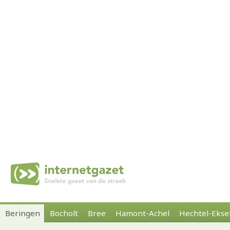
Beringen
Bocholt
Bree
Hamont-Achel
Hechtel-Ekse