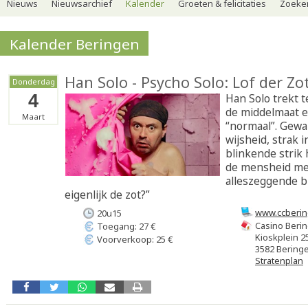
Nieuws
Nieuwsarchief
Kalender
Groeten & felicitaties
Zoeker
Kalender Beringen
Han Solo - Psycho Solo: Lof der Zo
Donderdag
4
Han Solo trekt t
de middelmaat e
Maart
“normaal”. Gew
wijsheid, strak 
blinkende strik h
de mensheid me
alleszeggende bl
eigenlijk de zot?”
www.ccberin
20u15
Casino Beri
Toegang: 27 €
Kioskplein 2
Voorverkoop: 25 €
3582 Bering
Stratenplan