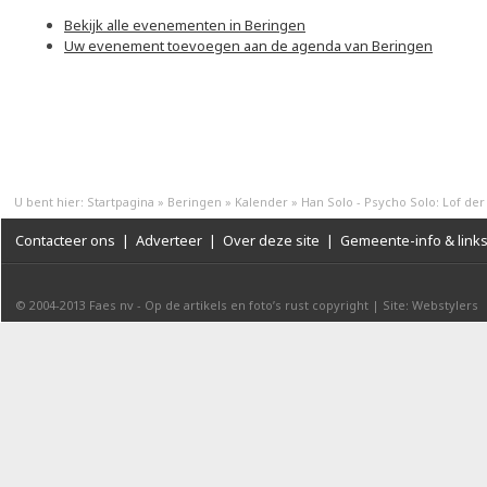
Bekijk alle evenementen in Beringen
Uw evenement toevoegen aan de agenda van Beringen
U bent hier:
Startpagina
»
Beringen
»
Kalender
»
Han Solo - Psycho Solo: Lof der
Contacteer ons
|
Adverteer
|
Over deze site
|
Gemeente-info & link
© 2004-2013
Faes nv
-
Op de artikels en foto’s rust copyright
|
Site: Webstylers