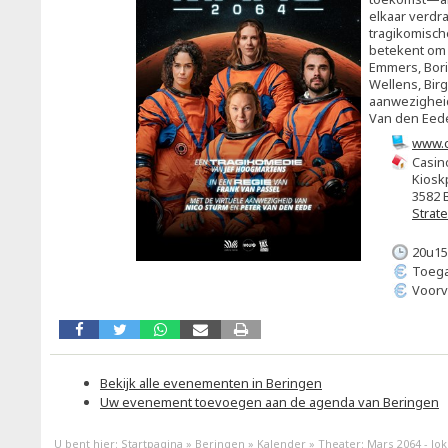
elkaar verdr
tragikomisch
betekent om m
Emmers, Bor
Wellens, Birg
aanwezigheid
Van den Eed
www.c
Casin
Kiosk
3582 
Strat
20u15
Toega
Voorv
Bekijk alle evenementen in Beringen
Uw evenement toevoegen aan de agenda van Beringen
U bent hier:
Startpagina
»
Beringen
»
Kalender
»
Theater: Mars 2064 - Jok