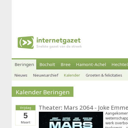
Beringen
Bocholt
Bree
Hamont-Achel
Hechtel
Nieuws
Nieuwsarchief
Kalender
Groeten & felicitaties
Kalender Beringen
Theater: Mars 2064 - Joke Emmers
Vrijdag
Aangekomen 
5
wetenschappe
Maart
werk overbod
toekomst—all