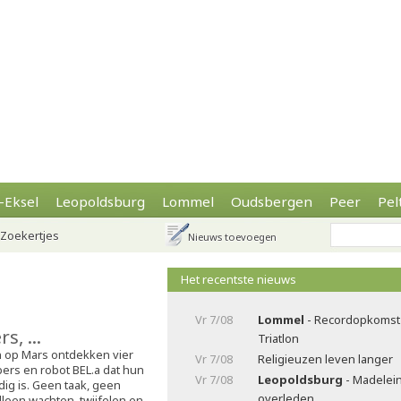
-Eksel
Leopoldsburg
Lommel
Oudsbergen
Peer
Pel
Zoekertjes
Nieuws toevoegen
Het recentste nieuws
Vr 7/08
Lommel
- Recordopkomst 
, ...
Triatlon
op Mars ontdekken vier
Vr 7/08
Religieuzen leven langer
rs en robot BEL.a dat hun
Vr 7/08
Leopoldsburg
- Madelei
ig is. Geen taak, geen
overleden
een wachten, twijfelen en