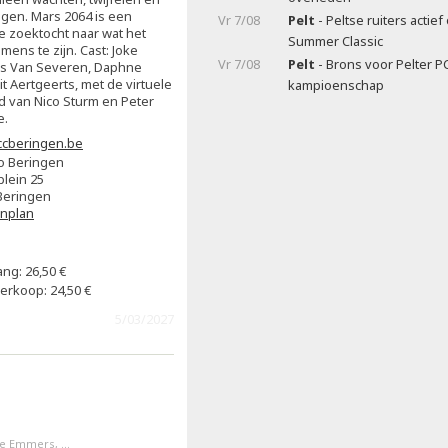
agen. Mars 2064 is een
Vr 7/08
Pelt
- Peltse ruiters actie
e zoektocht naar wat het
Summer Classic
ens te zijn. Cast: Joke
Vr 7/08
Pelt
- Brons voor Pelter P
is Van Severen, Daphne
it Aertgeerts, met de virtuele
kampioenschap
 van Nico Sturm en Peter
e.
cberingen.be
o Beringen
plein 25
Beringen
enplan
ng: 26,50 €
erkoop: 24,50 €
5/03/2027
e Emmers, ...