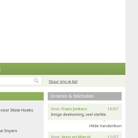
t
Stuur ons je tip!
Groeten & felicitaties
Voor:
Frans Jonkers
16/07
voor 36ste Hoeks
Innige deelneming, veel sterkte
Hilde Vandenbon
ne Snyers
Voor:
Anny en Marcel
11/07