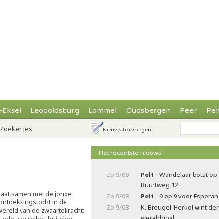
-Eksel
Leopoldsburg
Lommel
Oudsbergen
Peer
Pel
Zoekertjes
Nieuws toevoegen
Het recentste nieuws
Zo 9/08
Pelt
- Wandelaar botst op
Buurtweg 12
gaat samen met de jonge
Zo 9/08
Pelt
- 9 op 9 voor Esperanz
ontdekkingstocht in de
Zo 9/08
K. Breugel-Herkol wint de
wereld van de zwaartekracht:
wereldgoal
ode aan rollen, buitelen,