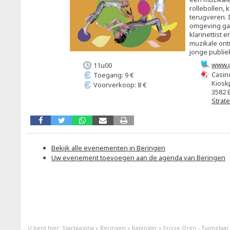
rollebollen,
terugveren. 
omgeving ga
klarinettist 
muzikale ont
jonge publie
www.c
11u00
Casin
Toegang: 9 €
Kiosk
Voorverkoop: 8 €
3582 
Strat
Bekijk alle evenementen in Beringen
Uw evenement toevoegen aan de agenda van Beringen
U bent hier:
Startpagina
»
Beringen
»
Kalender
»
Frisse Oren - Tuimelaar