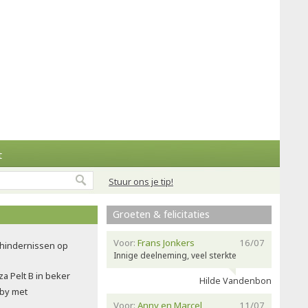
t
Stuur ons je tip!
Groeten & felicitaties
Voor:
Frans Jonkers
16/07
 hindernissen op
Innige deelneming, veel sterkte
a Pelt B in beker
Hilde Vandenbon
rby met
Voor:
Anny en Marcel
11/07