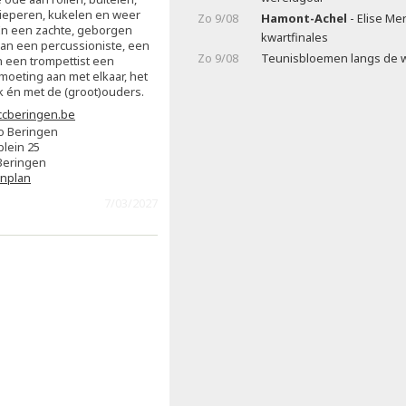
 kieperen, kukelen en weer
Zo 9/08
Hamont-Achel
- Elise Me
In een zachte, geborgen
kwartfinales
an een percussioniste, een
Zo 9/08
Teunisbloemen langs de 
en een trompettist een
moeting aan met elkaar, het
k én met de (groot)ouders.
cberingen.be
o Beringen
plein 25
Beringen
enplan
7/03/2027