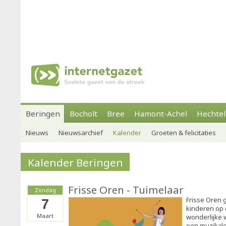
Beringen
Bocholt
Bree
Hamont-Achel
Hechtel
Nieuws
Nieuwsarchief
Kalender
Groeten & felicitaties
Kalender Beringen
Frisse Oren - Tuimelaar
Zondag
Frisse Oren 
7
kinderen op 
Maart
wonderlijke 
een muzikale 