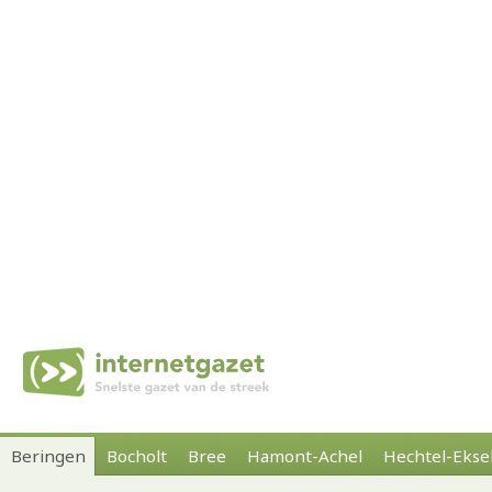
Beringen
Bocholt
Bree
Hamont-Achel
Hechtel-Ekse