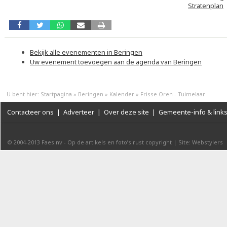
Stratenplan
Bekijk alle evenementen in Beringen
Uw evenement toevoegen aan de agenda van Beringen
U bent hier:
Startpagina
»
Beringen
»
Kalender
»
Frisse Oren - Tuimelaar
Contacteer ons
|
Adverteer
|
Over deze site
|
Gemeente-info & link
© 2004-2013
Faes nv
-
Op de artikels en foto’s rust copyright
|
Site: Webstylers