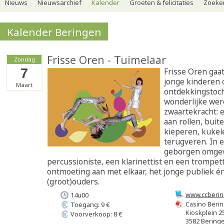
Nieuws
Nieuwsarchief
Kalender
Groeten & felicitaties
Zoeker
Kalender Beringen
Frisse Oren - Tuimelaar
Zondag
7
Frisse Oren gaa
jonge kinderen 
Maart
ontdekkingstoch
wonderlijke wer
zwaartekracht: 
aan rollen, buite
kieperen, kukel
terugveren. In e
geborgen omgev
percussioniste, een klarinettist en een trompet
ontmoeting aan met elkaar, het jonge publiek é
(groot)ouders.
www.ccberin
14u00
Casino Beri
Toegang: 9 €
Kioskplein 2
Voorverkoop: 8 €
3582 Bering