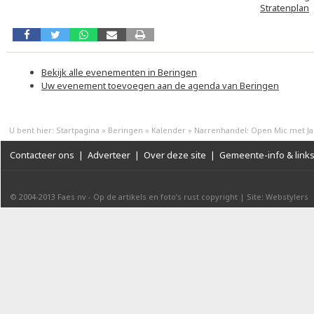
Stratenplan
Bekijk alle evenementen in Beringen
Uw evenement toevoegen aan de agenda van Beringen
U bent hier:
Startpagina
»
Beringen
»
Kalender
»
Narrenhandel: Open Mic met Ja
Contacteer ons
|
Adverteer
|
Over deze site
|
Gemeente-info & link
© 2004-2013
Faes nv
-
Op de artikels en foto’s rust copyright
|
Site: Webstylers