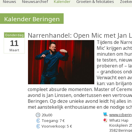
Nieuws
Nieuwsarchief
Kalender
Groeten & felicitaties
Zoeker
Kalender Beringen
Narrenhandel: Open Mic met Jan L
Donderdag
11
Tijdens de Narr
Mic’ krijgen ach
Maart
minuten om hun
te testen, nieuw
proberen of – la
– grandioos onde
Verwacht een av
kan: van briljan
compleet absurde momenten. Master of Cerem
avond is Jan Linssen, ondertussen een vertrouw
Beringen. Op deze unieke avond leidt hij alles 
met aanstekelijk enthousiasme en de nodige sc
www.ccberin
20u00
Whatz Hap
Toegang: 7 €
Kioskplein 2
Voorverkoop: 5 €
3582 Bering