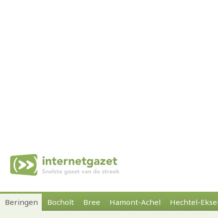
Beringen
Bocholt
Bree
Hamont-Achel
Hechtel-Ekse