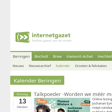
Beringen
Bocholt
Bree
Hamont-Achel
Hechtel
Nieuws
Nieuwsarchief
Kalender
Groeten & felicitaties
Kalender Beringen
Talkpoeder -Worden we méér me
Dinsdag
Online lezin
13
Jochanan Eynik
Oktober
roept vandaa
publieke deb