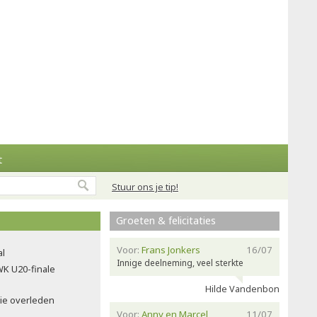
t
Stuur ons je tip!
Groeten & felicitaties
Voor:
Frans Jonkers
16/07
al
Innige deelneming, veel sterkte
WK U20-finale
Hilde Vandenbon
bie overleden
Voor:
Anny en Marcel
11/07