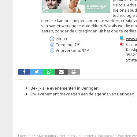
risico’s, eth
die ons zoud
technologie 
mee: ze kan ons helpen anders te werken, creatiev
van samenwerking te ontdekken. Wat als we die mo
zetten, zonder de uitdagingen uit het oog te verlie
www.c
20u00
Casin
Toegang: 7 €
Kiosk
Voorverkoop: 32 €
3582 
Strat
Bekijk alle evenementen in Beringen
Uw evenement toevoegen aan de agenda van Beringen
U bent hier:
Startpagina
»
Beringen
»
Kalender
»
Talkpoeder -Worden we