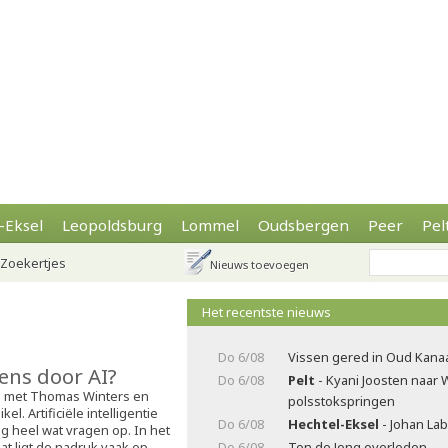
-Eksel
Leopoldsburg
Lommel
Oudsbergen
Peer
Pel
Zoekertjes
Nieuws toevoegen
Het recentste nieuws
Do 6/08
Vissen gered in Oud Kana
ns door AI?
Do 6/08
Pelt
- Kyani Joosten naar 
g met Thomas Winters en
polsstokspringen
el. Artificiële intelligentie
Do 6/08
Hechtel-Eksel
- Johan La
g heel wat vragen op. In het
at ligt de nadruk vaak op
Do 6/08
Ton de Jong overleden