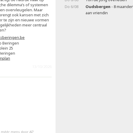
ische dilemma’s of systemen
Do 6/08
Oudsbergen
- 8 maanden
en overvleugelen. Maar
aan vriendin
brengt ook kansen met zich
er te zijn en nieuwe vormen
gelijkheden meer centraal
zen?
cberingen.be
o Beringen
plein 25
Beringen
enplan
13/10/2026
 méér mens door AI?