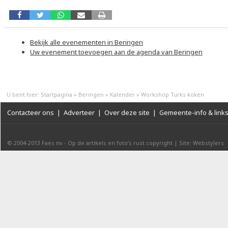
Bekijk alle evenementen in Beringen
Uw evenement toevoegen aan de agenda van Beringen
U bent hier:
Startpagina
»
Beringen
»
Kalender
»
Workshop Turks koken
Contacteer ons
|
Adverteer
|
Over deze site
|
Gemeente-info & link
© 2004-2013
Faes nv
-
Op de artikels en foto’s rust copyright
|
Site: Webstylers