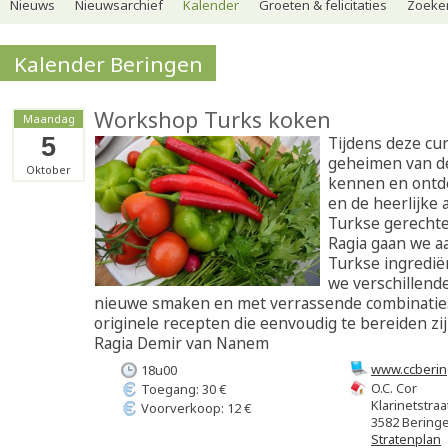
Nieuws
Nieuwsarchief
Kalender
Groeten & felicitaties
Zoeker
Kalender Beringen
Workshop Turks koken
Maandag
5
Tijdens deze cur
geheimen van d
Oktober
kennen en ontd
en de heerlijke 
Turkse gerecht
Ragia gaan we a
Turkse ingredië
we verschillend
nieuwe smaken en met verrassende combinatie
originele recepten die eenvoudig te bereiden zij
Ragia Demir van Nanem
www.ccberin
18u00
O.C. Cor
Toegang: 30 €
Klarinetstraa
Voorverkoop: 12 €
3582 Bering
Stratenplan