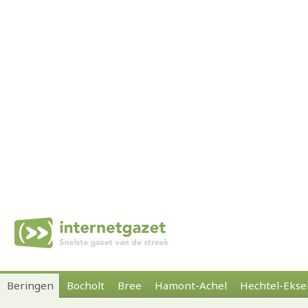
Beringen
Bocholt
Bree
Hamont-Achel
Hechtel-Ekse