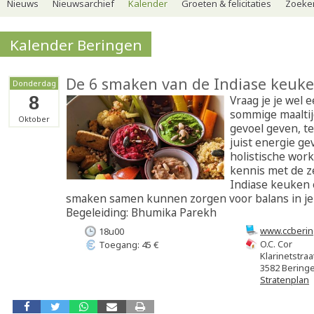
Nieuws
Nieuwsarchief
Kalender
Groeten & felicitaties
Zoeker
Kalender Beringen
De 6 smaken van de Indiase keuk
Donderdag
8
Vraag je je wel 
sommige maaltij
Oktober
gevoel geven, te
juist energie ge
holistische wor
kennis met de z
Indiase keuken 
smaken samen kunnen zorgen voor balans in je 
Begeleiding: Bhumika Parekh
www.ccberin
18u00
O.C. Cor
Toegang: 45 €
Klarinetstraa
3582 Bering
Stratenplan