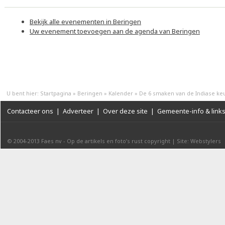
Bekijk alle evenementen in Beringen
Uw evenement toevoegen aan de agenda van Beringen
U bent hier:
Startpagina
»
Beringen
»
Kalender
»
De 6 smaken van de Indiase ke
Contacteer ons
|
Adverteer
|
Over deze site
|
Gemeente-info & link
© 2004-2013
Faes nv
-
Op de artikels en foto’s rust copyright
|
Site: Webstylers