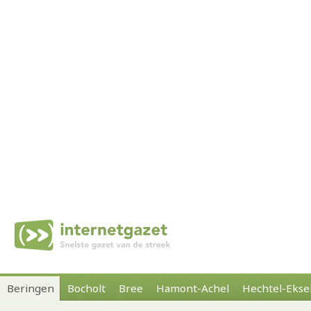
Beringen
Bocholt
Bree
Hamont-Achel
Hechtel-Ekse