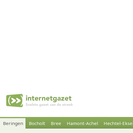
Beringen
Bocholt
Bree
Hamont-Achel
Hechtel-Ekse