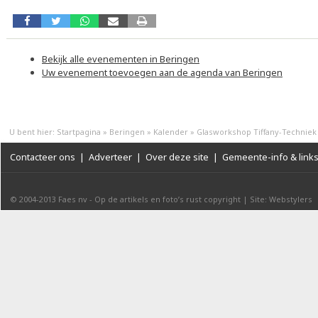
Bekijk alle evenementen in Beringen
Uw evenement toevoegen aan de agenda van Beringen
U bent hier:
Startpagina
»
Beringen
»
Kalender
»
Glasworkshop Tiffany-Techniek
Contacteer ons
|
Adverteer
|
Over deze site
|
Gemeente-info & link
© 2004-2013
Faes nv
-
Op de artikels en foto’s rust copyright
|
Site: Webstylers