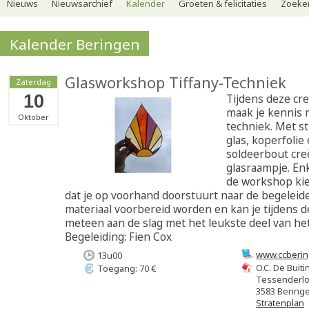
Nieuws
Nieuwsarchief
Kalender
Groeten & felicitaties
Zoeker
Kalender Beringen
Glasworkshop Tiffany-Techniek
Zaterdag
10
Tijdens deze cr
maak je kennis 
Oktober
techniek. Met s
glas, koperfolie
soldeerbout creë
glasraampje. En
de workshop kie
dat je op voorhand doorstuurt naar de begeleider
materiaal voorbereid worden en kan je tijdens 
meteen aan de slag met het leukste deel van het
Begeleiding: Fien Cox
www.ccberin
13u00
O.C. De Buiti
Toegang: 70 €
Tessenderl
3583 Bering
Stratenplan