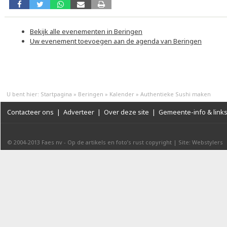
Bekijk alle evenementen in Beringen
Uw evenement toevoegen aan de agenda van Beringen
U bent hier:
Startpagina
»
Beringen
»
Kalender
»
Authentieke Sushi maken
Contacteer ons
|
Adverteer
|
Over deze site
|
Gemeente-info & link
© 2004-2013
Faes nv
-
Op de artikels en foto’s rust copyright
|
Site: Webstylers