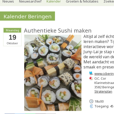
Nieuws
Nieuwsarchief
Kalender
Groeten & felicitaties
Zoeker
Kalender Beringen
Authentieke Sushi maken
Maandag
19
Altijd al zelf éch
leren maken? Ti
Oktober
interactieve w
Juny-Lai je stap
de wereld van d
Met aandacht vo
smaak en presen
www.ccberin
O.C. Cor
Klarinetstraa
3582 Bering
Stratenplan
18u00
Toegang: 45