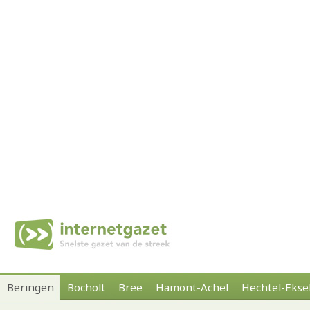
Beringen
Bocholt
Bree
Hamont-Achel
Hechtel-Ekse