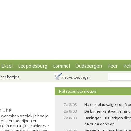
-Eksel
Leopoldsburg
Lommel
Oudsbergen
Peer
Pel
Zoekertjes
Nieuws toevoegen
Het recentste nieuws
Za 8/08
Nu ook blauwalgen op Alb
eauté
Za 8/08
De binnenkant van je hart
 workshop ontdek je hoe je
Za 8/08
Beringen
- 83-jarigen die
ter leert begrijpen en
de oude doos op
 een natuurlijke manier. We
het bepalen van je huidtype
Za 8/08
Bocholt
- Kermis brengt 