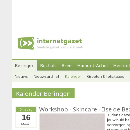
Beringen
Bocholt
Bree
Hamont-Achel
Hechtel
Nieuws
Nieuwsarchief
Kalender
Groeten & felicitaties
Kalender Beringen
Workshop - Skincare - Ilse de B
Dinsdag
Tijdens deze
16
jouw huid be
Maart
verzorgen op
starten met 