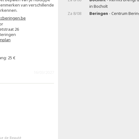
kenmerken van verschillende
in Bocholt
erkennen.
Za 8/08
Beringen
- Centrum Beri
cberingen.be
or
etstraat 26
Beringen
enplan
ng: 25 €
16/03/2027
lse de Beauté