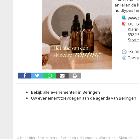
en leren de 
huidtypes h
www.c
O.C. C
Klarin
3582 
Strat
19u00
Toega
Bekijk alle evenementen in Beringen
Uw evenement toevoegen aan de agenda van Beringen
U bent hier:
Startpagina
»
Beringen
»
Kalender
»
Workshop - Skincare - I