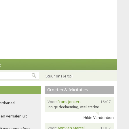
t
Stuur ons je tip!
Groeten & felicitaties
Voor:
Frans Jonkers
16/07
ertkanaal
Innige deelneming, veel sterkte
pen verhalen uit
Hilde Vandenbon
Voor:
Anny en Marcel
11/07
dit weekend sfeer