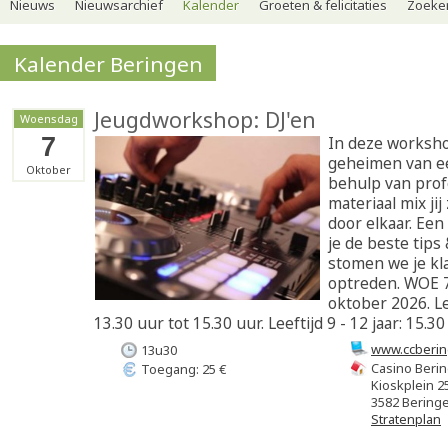
Nieuws
Nieuwsarchief
Kalender
Groeten & felicitaties
Zoeker
Kalender Beringen
Jeugdworkshop: DJ'en
Woensdag
7
In deze worksho
geheimen van ee
Oktober
behulp van prof
materiaal mix ji
door elkaar. Een
je de beste tips
stomen we je kla
optreden. WOE 7
oktober 2026. Le
13.30 uur tot 15.30 uur. Leeftijd 9 - 12 jaar: 15.30
www.ccberin
13u30
Casino Beri
Toegang: 25 €
Kioskplein 2
3582 Bering
Stratenplan