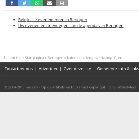
Bekijk alle evenementen in Beringen
Uw evenement toevoegen aan de agenda van Beringen
U bent hier:
Startpagina
»
Beringen
»
Kalender
»
Jeugdworkshop: DJ'en
Contacteer ons
|
Adverteer
|
Over deze site
|
Gemeente-info & link
© 2004-2013
Faes nv
-
Op de artikels en foto’s rust copyright
|
Site: Webstylers