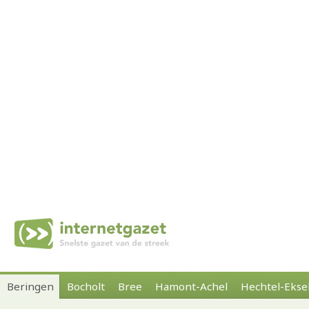
Beringen
Bocholt
Bree
Hamont-Achel
Hechtel-Ekse