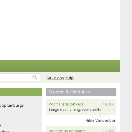
t
Stuur ons je tip!
Groeten & felicitaties
Voor:
Frans Jonkers
16/07
C op Limburgs
Innige deelneming, veel sterkte
Hilde Vandenbon
n
Voor:
Anny en Marcel
11/07
leden