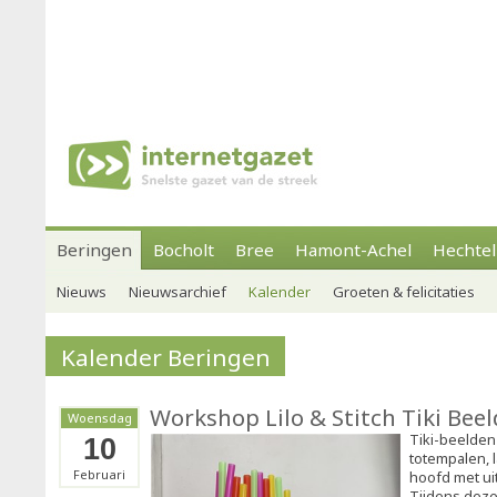
Beringen
Bocholt
Bree
Hamont-Achel
Hechtel
Nieuws
Nieuwsarchief
Kalender
Groeten & felicitaties
Kalender Beringen
Workshop Lilo & Stitch Tiki Beel
Woensdag
Tiki-beelden
10
totempalen, 
Februari
hoofd met u
Tijdens dez