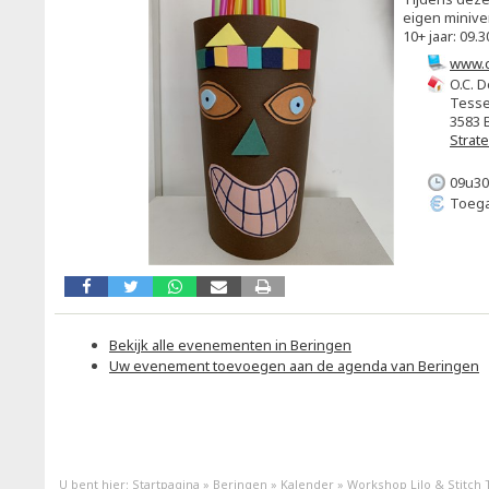
eigen minive
10+ jaar: 09.3
www.c
O.C. D
Tesse
3583 
Strat
09u30
Toega
Bekijk alle evenementen in Beringen
Uw evenement toevoegen aan de agenda van Beringen
U bent hier:
Startpagina
»
Beringen
»
Kalender
»
Workshop Lilo & Stitch 