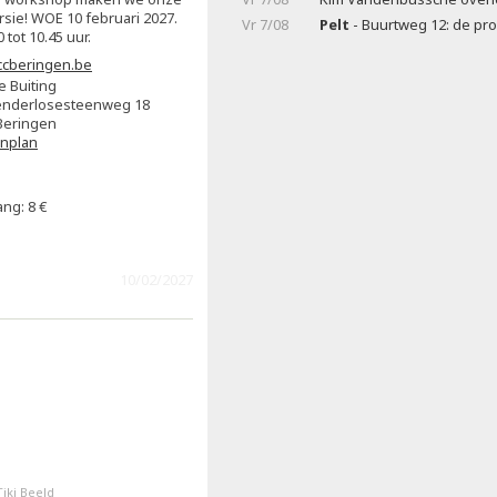
rsie! WOE 10 februari 2027.
Vr 7/08
Pelt
- Buurtweg 12: de pr
0 tot 10.45 uur.
cberingen.be
e Buiting
nderlosesteenweg 18
Beringen
enplan
ng: 8 €
10/02/2027
Tiki Beeld