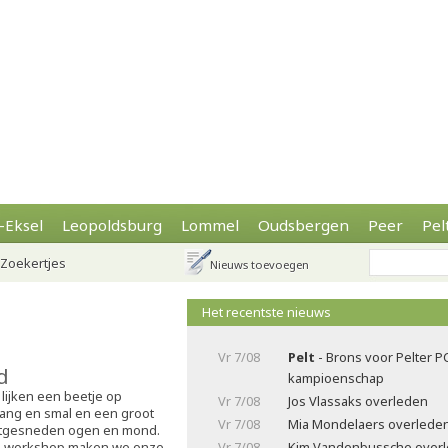
-Eksel
Leopoldsburg
Lommel
Oudsbergen
Peer
Pel
Zoekertjes
Nieuws toevoegen
Het recentste nieuws
Vr 7/08
Pelt
- Brons voor Pelter P
d
kampioenschap
 lijken een beetje op
Vr 7/08
Jos Vlassaks overleden
lang en smal en een groot
Vr 7/08
Mia Mondelaers overlede
itgesneden ogen en mond.
e workshop maken we onze
Vr 7/08
Kim Vandenbussche over