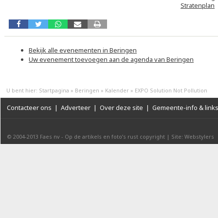
Stratenplan
Bekijk alle evenementen in Beringen
Uw evenement toevoegen aan de agenda van Beringen
U bent hier:
Startpagina
»
Beringen
»
Kalender
»
EXPO Solution Not Pollution
Contacteer ons
|
Adverteer
|
Over deze site
|
Gemeente-info & link
© 2004-2013
Faes nv
-
Op de artikels en foto’s rust copyright
|
Site: Webstylers