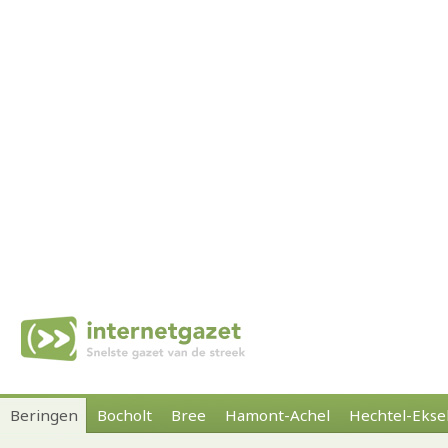
Beringen
Bocholt
Bree
Hamont-Achel
Hechtel-Ekse