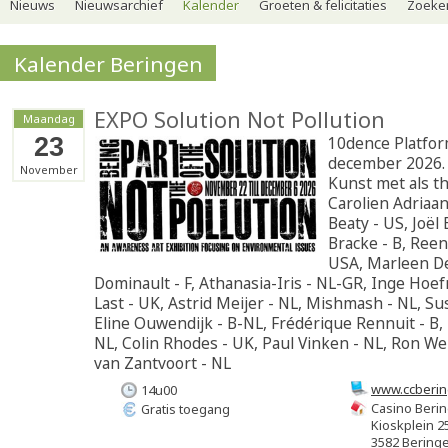
Nieuws
Nieuwsarchief
Kalender
Groeten & felicitaties
Zoeker
Kalender Beringen
EXPO Solution Not Pollution
Maandag
23
10dence Platfo
december 2026.
November
Kunst met als t
Carolien Adriaan
Beaty - US, Joël
Bracke - B, Reen
USA, Marleen De
Dominault - F, Athanasia-Iris - NL-GR, Inge Hoef
Last - UK, Astrid Meijer - NL, Mishmash - NL, Su
Eline Ouwendijk - B-NL, Frédérique Rennuit - B,
NL, Colin Rhodes - UK, Paul Vinken - NL, Ron We
van Zantvoort - NL
www.ccberin
14u00
Casino Beri
Gratis toegang
Kioskplein 2
3582 Bering