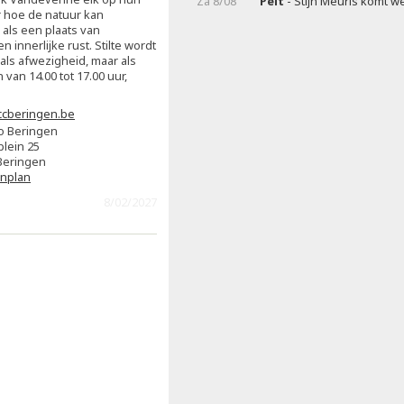
Za 8/08
Pelt
- Stijn Meuris komt w
 hoe de natuur kan
 als een plaats van
 innerlijke rust. Stilte wordt
als afwezigheid, maar als
van 14.00 tot 17.00 uur,
cberingen.be
o Beringen
plein 25
Beringen
enplan
8/02/2027