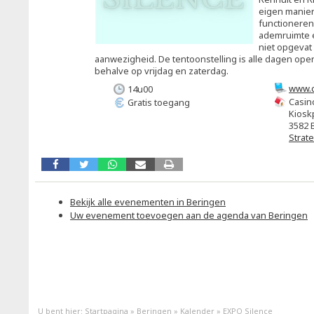
eigen manier
functioneren
ademruimte en
niet opgevat 
aanwezigheid. De tentoonstelling is alle dagen open 
behalve op vrijdag en zaterdag.
www.c
14u00
Casin
Gratis toegang
Kiosk
3582 
Strat
Bekijk alle evenementen in Beringen
Uw evenement toevoegen aan de agenda van Beringen
U bent hier:
Startpagina
»
Beringen
»
Kalender
»
EXPO Silence