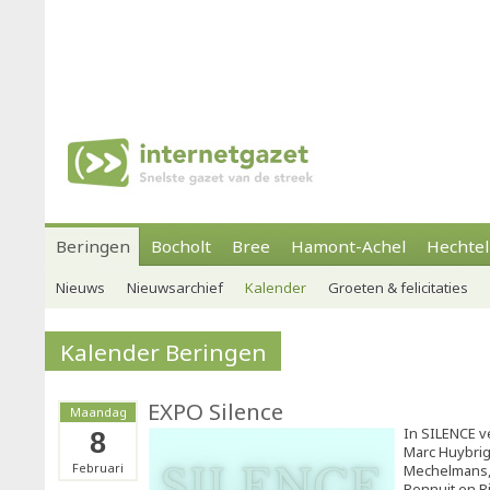
Beringen
Bocholt
Bree
Hamont-Achel
Hechtel
Nieuws
Nieuwsarchief
Kalender
Groeten & felicitaties
Kalender Beringen
EXPO Silence
Maandag
In SILENCE 
8
Marc Huybrig
Februari
Mechelmans, 
Rennuit en R