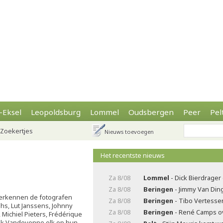
-Eksel
Leopoldsburg
Lommel
Oudsbergen
Peer
Pel
Zoekertjes
Nieuws toevoegen
Het recentste nieuws
Za 8/08
Lommel
- Dick Bierdrager
Za 8/08
Beringen
- Jimmy Van Di
verkennen de fotografen
Za 8/08
Beringen
- Tibo Vertesse
hs, Lut Janssens, Johnny
Za 8/08
Beringen
- René Camps o
Michiel Pieters, Frédérique
ik Vandevenne elk op hun