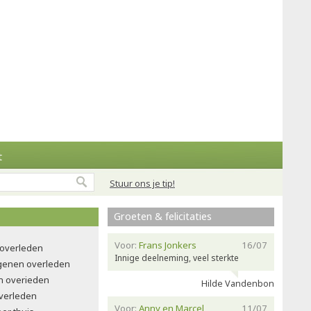
t
Stuur ons je tip!
Groeten & felicitaties
Voor:
Frans Jonkers
16/07
 overleden
Innige deelneming, veel sterkte
ngenen overleden
n overieden
Hilde Vandenbon
verleden
Voor:
Anny en Marcel
11/07