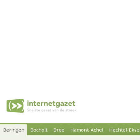
Beringen
Bocholt
Bree
Hamont-Achel
Hechtel-Ekse