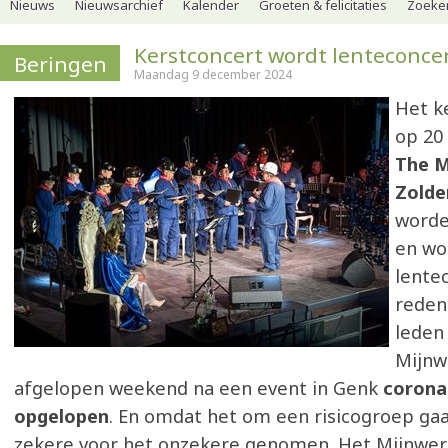
Nieuws
Nieuwsarchief
Kalender
Groeten & felicitaties
Zoeker
Kerstconcert wordt lenteconce
Beringen
Maandag 9 december 2024
Het k
op 20
The M
Zold
worde
en wo
lente
reden 
leden
Mijnw
afgelopen weekend na een event in Genk
corona
opgelopen
. En omdat het om een risicogroep gaa
zekere voor het onzekere genomen. Het Mijnwer