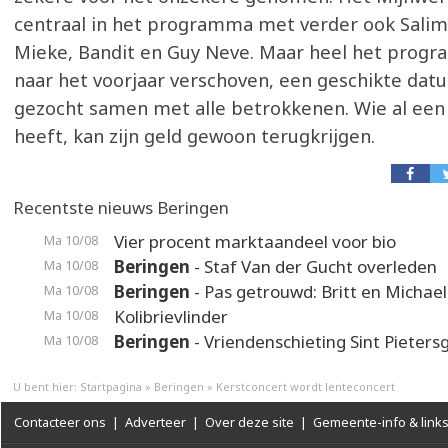
centraal in het programma met verder ook Salim
Mieke, Bandit en Guy Neve. Maar heel het prog
naar het voorjaar verschoven, een geschikte da
gezocht samen met alle betrokkenen. Wie al een
heeft, kan zijn geld gewoon terugkrijgen.
Recentste nieuws Beringen
Vier procent marktaandeel voor bio
Ma 10/08
Beringen
- Staf Van der Gucht overleden
Ma 10/08
Beringen
- Pas getrouwd: Britt en Michael
Ma 10/08
Kolibrievlinder
Ma 10/08
Beringen
- Vriendenschieting Sint Pietersg
Ma 10/08
U bent hier:
Startpagina
»
Beringen
»
Kerstconcert wordt lenteconcert
Contacteer ons
|
Adverteer
|
Over deze site
|
Gemeente-info & link