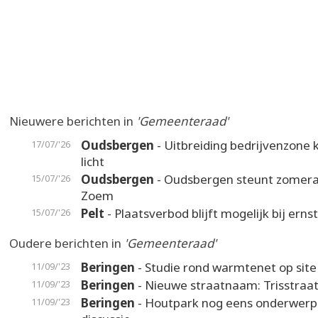
Nieuwere berichten in
'Gemeenteraad'
Oudsbergen
- Uitbreiding bedrijvenzone k
17/07/'26
licht
Oudsbergen
- Oudsbergen steunt zomer
15/07/'26
Zoem
Pelt
- Plaatsverbod blijft mogelijk bij erns
15/07/'26
Oudere berichten in
'Gemeenteraad'
Beringen
- Studie rond warmtenet op site
11/09/'23
Beringen
- Nieuwe straatnaam: Trisstraa
11/09/'23
Beringen
- Houtpark nog eens onderwerp
11/09/'23