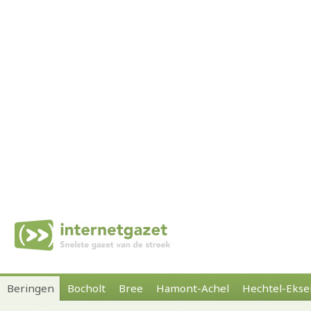
Beringen
Bocholt
Bree
Hamont-Achel
Hechtel-Ekse