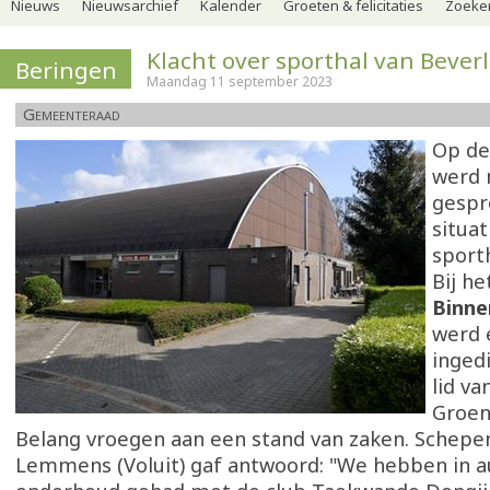
Nieuws
Nieuwsarchief
Kalender
Groeten & felicitaties
Zoeker
Klacht over sporthal van Bever
Beringen
Maandag 11 september 2023
Gemeenteraad
Op de
werd 
gespr
situat
sporth
Bij h
Binne
werd 
inged
lid va
Groen
Belang vroegen aan een stand van zaken. Schepen
Lemmens (Voluit) gaf antwoord: "We hebben in 