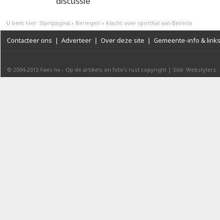
discussie
U bent hier:
Startpagina
»
Beringen
»
Klacht over sporthal van Beverlo
Contacteer ons
|
Adverteer
|
Over deze site
|
Gemeente-info & link
© 2004-2013
Faes nv
-
Op de artikels en foto’s rust copyright
|
Site: Webstylers