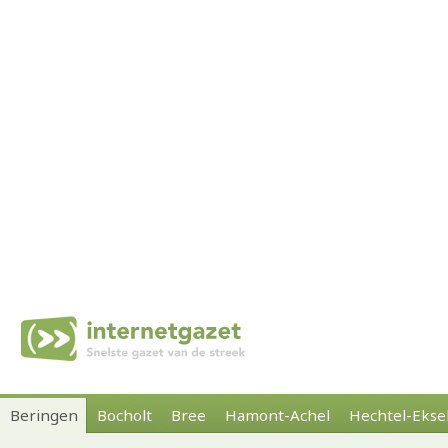
Beringen
Bocholt
Bree
Hamont-Achel
Hechtel-Ekse