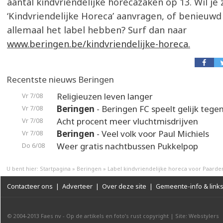
aantal kindvriendelijke horecazaken op 13. Wil je 
‘Kindvriendelijke Horeca’ aanvragen, of benieuwd
allemaal het label hebben? Surf dan naar
www.beringen.be/kindvriendelijke-horeca.
Recentste nieuws Beringen
Religieuzen leven langer
Vr 7/08
Beringen
- Beringen FC speelt gelijk teg
Vr 7/08
Acht procent meer vluchtmisdrijven
Vr 7/08
Beringen
- Veel volk voor Paul Michiels
Vr 7/08
Weer gratis nachtbussen Pukkelpop
Do 6/08
U bent hier:
Startpagina
»
Beringen
»
Label kindvriendelijke horeca voor Paard
Contacteer ons
|
Adverteer
|
Over deze site
|
Gemeente-info & link
© 2004-2013
Faes nv
-
Op de artikels en foto’s rust copyright
|
Site: Webstylers