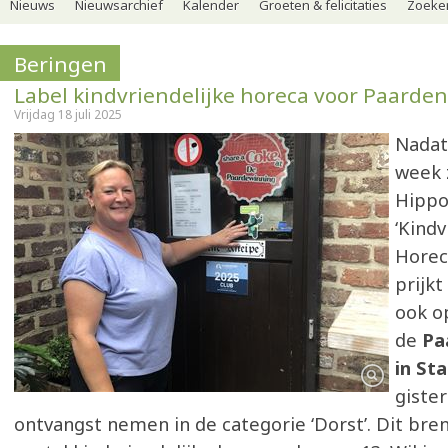
Nieuws
Nieuwsarchief
Kalender
Groeten & felicitaties
Zoeker
Beringen
Label kindvriendelijke horeca voor Paarde
Vrijdag 18 juli 2025
Nadat
week
Hippo
‘Kindv
Horec
prijkt
ook o
de
Pa
in Sta
gister
ontvangst nemen in de categorie ‘Dorst’. Dit bren