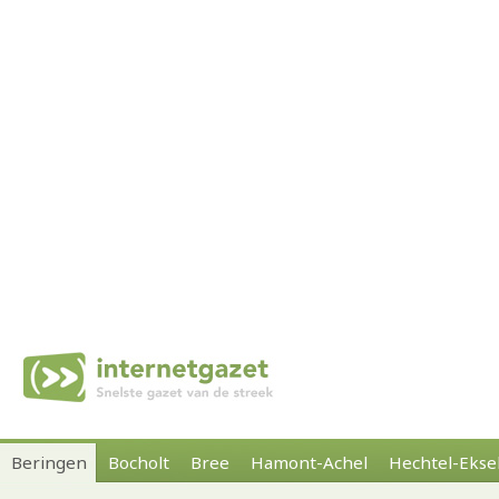
Beringen
Bocholt
Bree
Hamont-Achel
Hechtel-Ekse