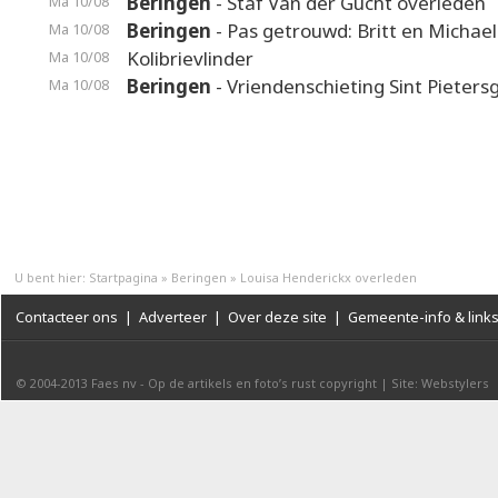
Beringen
- Staf Van der Gucht overleden
Ma 10/08
Beringen
- Pas getrouwd: Britt en Michael
Ma 10/08
Kolibrievlinder
Ma 10/08
Beringen
- Vriendenschieting Sint Pietersg
Ma 10/08
U bent hier:
Startpagina
»
Beringen
»
Louisa Henderickx overleden
Contacteer ons
|
Adverteer
|
Over deze site
|
Gemeente-info & link
© 2004-2013
Faes nv
-
Op de artikels en foto’s rust copyright
|
Site: Webstylers