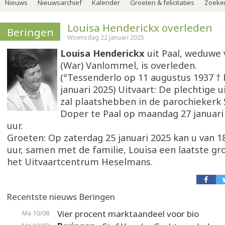
Nieuws
Nieuwsarchief
Kalender
Groeten & felicitaties
Zoeker
Louisa Henderickx overleden
Beringen
Woensdag 22 januari 2025
Louisa Henderickx
uit Paal, weduwe 
(War) Vanlommel, is overleden.
(°Tessenderlo op 11 augustus 1937 † 
januari 2025) Uitvaart: De plechtige u
zal plaatshebben in de parochiekerk 
Doper te Paal op maandag 27 januari
uur.
Groeten: Op zaterdag 25 januari 2025 kan u van 18
uur, samen met de familie, Louisa een laatste gr
het Uitvaartcentrum Heselmans.
Recentste nieuws Beringen
Vier procent marktaandeel voor bio
Ma 10/08