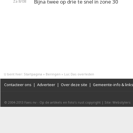
Bijna twee op drie te snel in zone 30
Za 8/08
U bent hier:
Startpagina
»
Beringen
»
Luc Das overleden
Contacteer ons
|
Adverteer
|
Over deze site
|
Gemeente-info & link
© 2004-2013
Faes nv
-
Op de artikels en foto’s rust copyright
|
Site: Webstylers