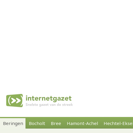
Beringen
Bocholt
Bree
Hamont-Achel
Hechtel-Ekse