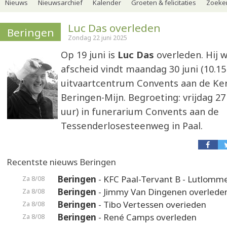
Nieuws
Nieuwsarchief
Kalender
Groeten & felicitaties
Zoeker
Luc Das overleden
Beringen
Zondag 22 juni 2025
Op 19 juni is
Luc Das
overleden. Hij w
afscheid vindt maandag 30 juni (10.15 
uitvaartcentrum Convents aan de Ker
Beringen-Mijn. Begroeting: vrijdag 27 
uur) in funerarium Convents aan de
Tessenderlosesteenweg in Paal.
Recentste nieuws Beringen
Beringen
- KFC Paal-Tervant B - Lutlomme
Za 8/08
Beringen
- Jimmy Van Dingenen overlede
Za 8/08
Beringen
- Tibo Vertessen overieden
Za 8/08
Beringen
- René Camps overleden
Za 8/08