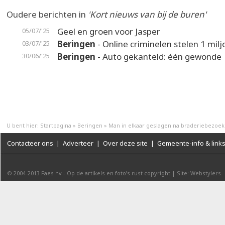
Oudere berichten in
'Kort nieuws van bij de buren'
Geel en groen voor Jasper
05/07/'25
Beringen
- Online criminelen stelen 1 mil
03/07/'25
Beringen
- Auto gekanteld: één gewonde
30/06/'25
U bent hier:
Startpagina
»
Beringen
»
Man in elkaar geslagen na braderiebezoek
Contacteer ons
|
Adverteer
|
Over deze site
|
Gemeente-info & link
© 2004-2013
Faes nv
-
Op de artikels en foto’s rust copyright
|
Site: Webstylers