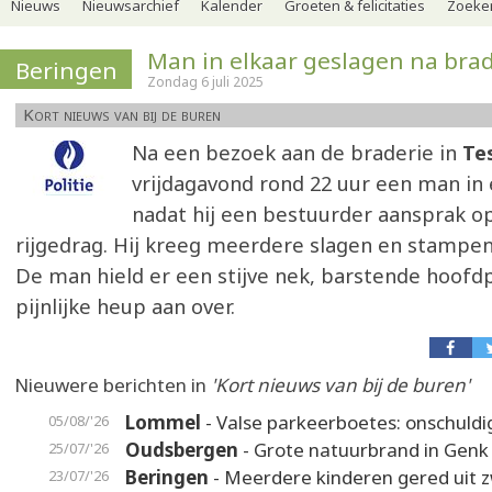
Nieuws
Nieuwsarchief
Kalender
Groeten & felicitaties
Zoeker
Man in elkaar geslagen na bra
Beringen
Zondag 6 juli 2025
Kort nieuws van bij de buren
Na een bezoek aan de braderie in
Te
vrijdagavond rond 22 uur een man in 
nadat hij een bestuurder aansprak o
rijgedrag. Hij kreeg meerdere slagen en stampen
De man hield er een stijve nek, barstende hoofdp
pijnlijke heup aan over.
Nieuwere berichten in
'Kort nieuws van bij de buren'
Lommel
- Valse parkeerboetes: onschuldi
05/08/'26
Oudsbergen
- Grote natuurbrand in Genk
25/07/'26
Beringen
- Meerdere kinderen gered uit
23/07/'26