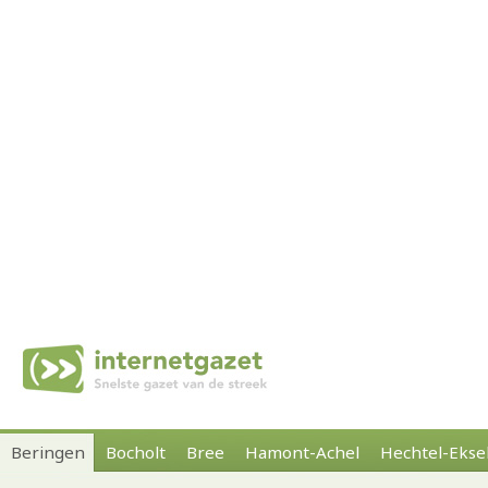
Beringen
Bocholt
Bree
Hamont-Achel
Hechtel-Ekse