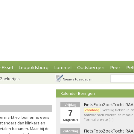
-Eksel
Leopoldsburg
Lommel
Oudsbergen
Peer
Pel
Zoekertjes
Nieuws toevoegen
Kalender Beringen
FietsFotoZoekTocht RA
Vrijdag
Vandaag
Gezellig fietsen in e
7
Antwoorden zoeken en mooie p
en markt vol bomen, is eens
Formulieren te (…)
Augustus
at anders dan klinkers en
etalen bananen. Maar bij de
FietsFotoZoekTocht RA
Zaterdag