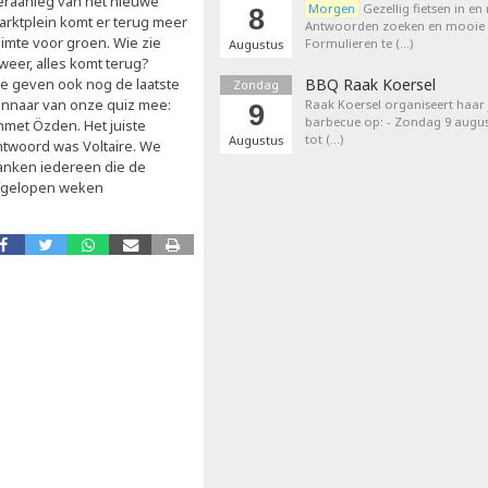
eraanleg van het nieuwe
Morgen
Gezellig fietsen in en
8
arktplein komt er terug meer
Antwoorden zoeken en mooie p
uimte voor groen. Wie zie
Formulieren te (…)
Augustus
weer, alles komt terug?
e geven ook nog de laatste
BBQ Raak Koersel
Zondag
innaar van onze quiz mee:
Raak Koersel organiseert haar j
9
barbecue op: - Zondag 9 augus
hmet Özden. Het juiste
tot (…)
Augustus
ntwoord was Voltaire. We
anken iedereen die de
fgelopen weken