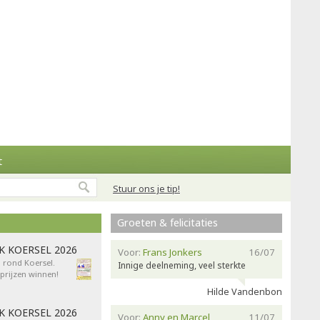
t
Stuur ons je tip!
Groeten & felicitaties
AK KOERSEL 2026
Voor:
Frans Jonkers
16/07
n rond Koersel.
Innige deelneming, veel sterkte
rijzen winnen!
Hilde Vandenbon
AK KOERSEL 2026
Voor:
Anny en Marcel
11/07