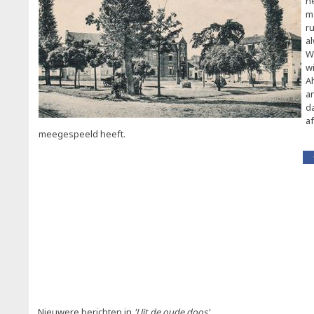
h
m
r
al
W
w
A
a
d
a
meegespeeld heeft.
Nieuwere berichten in
'Uit de oude doos'