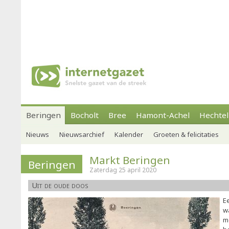
Beringen
Bocholt
Bree
Hamont-Achel
Hechtel
Nieuws
Nieuwsarchief
Kalender
Groeten & felicitaties
Markt Beringen
Beringen
Zaterdag 25 april 2020
Uit de oude doos
E
w
m