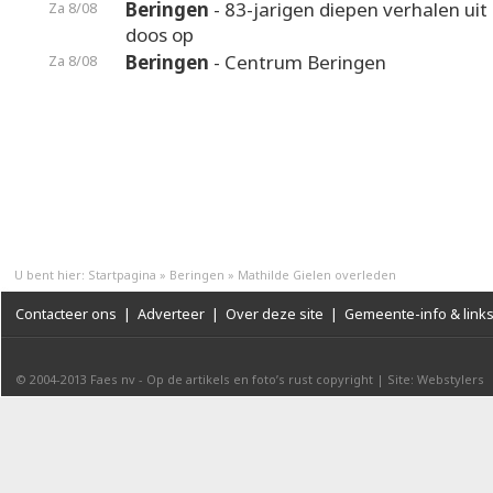
Beringen
- 83-jarigen diepen verhalen uit
Za 8/08
doos op
Beringen
- Centrum Beringen
Za 8/08
U bent hier:
Startpagina
»
Beringen
»
Mathilde Gielen overleden
Contacteer ons
|
Adverteer
|
Over deze site
|
Gemeente-info & link
© 2004-2013
Faes nv
-
Op de artikels en foto’s rust copyright
|
Site: Webstylers