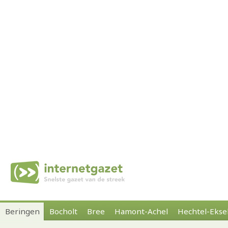
Beringen
Bocholt
Bree
Hamont-Achel
Hechtel-Ekse