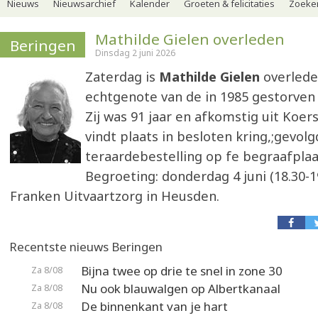
Nieuws
Nieuwsarchief
Kalender
Groeten & felicitaties
Zoeker
Mathilde Gielen overleden
Beringen
Dinsdag 2 juni 2026
Zaterdag is
Mathilde Gielen
overlede
echtgenote van de in 1985 gestorven 
Zij was 91 jaar en afkomstig uit Koers
vindt plaats in besloten kring,;gevol
teraardebestelling op fe begraafplaa
Begroeting: donderdag 4 juni (18.30-19
Franken Uitvaartzorg in Heusden.
Recentste nieuws Beringen
Bijna twee op drie te snel in zone 30
Za 8/08
Nu ook blauwalgen op Albertkanaal
Za 8/08
De binnenkant van je hart
Za 8/08