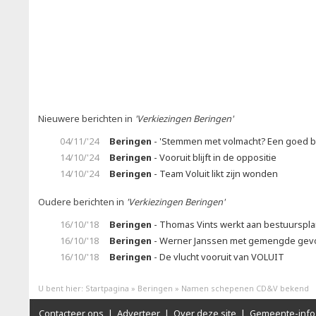
Nieuwere berichten in
'Verkiezingen Beringen'
04/11/'24
Beringen
- 'Stemmen met volmacht? Een goed 
14/10/'24
Beringen
- Vooruit blijft in de oppositie
14/10/'24
Beringen
- Team Voluit likt zijn wonden
Oudere berichten in
'Verkiezingen Beringen'
16/10/'18
Beringen
- Thomas Vints werkt aan bestuurspl
16/10/'18
Beringen
- Werner Janssen met gemengde gev
16/10/'18
Beringen
- De vlucht vooruit van VOLUIT
U bent hier:
Startpagina
»
Beringen
»
Namen schepenen CD&V bekend
Contacteer ons
|
Adverteer
|
Over deze site
|
Gemeente-info 