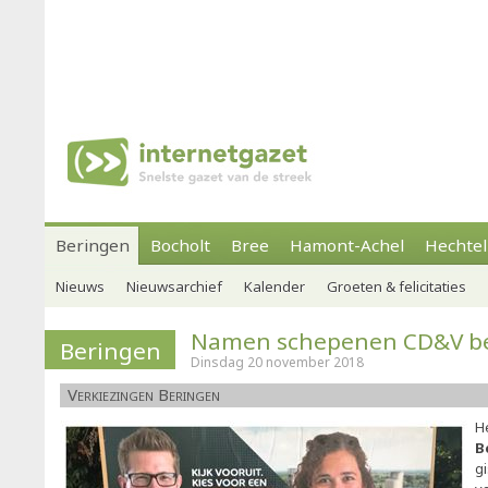
Beringen
Bocholt
Bree
Hamont-Achel
Hechtel
Nieuws
Nieuwsarchief
Kalender
Groeten & felicitaties
Namen schepenen CD&V b
Beringen
Dinsdag 20 november 2018
Verkiezingen Beringen
H
B
g