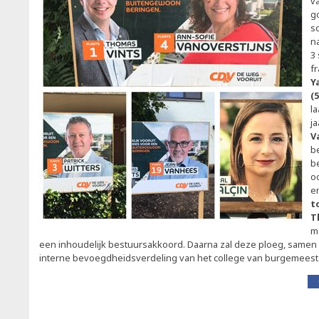
v
g
sc
n
3
fr
Y
(
la
j
V
b
b
oo
e
t
T
m
een inhoudelijk bestuursakkoord. Daarna zal deze ploeg, samen m
interne bevoegdheidsverdeling van het college van burgemees