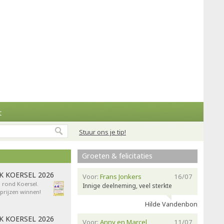
t
Stuur ons je tip!
Groeten & felicitaties
AK KOERSEL 2026
Voor:
Frans Jonkers
16/07
n rond Koersel.
Innige deelneming, veel sterkte
rijzen winnen!
Hilde Vandenbon
AK KOERSEL 2026
Voor:
Anny en Marcel
11/07