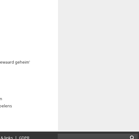
bewaard geheim'
an
oelens
& links
|
GDPR