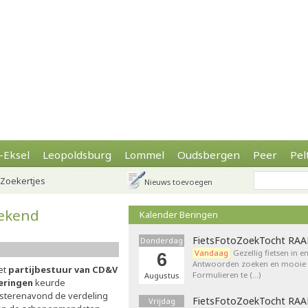
-Eksel
Leopoldsburg
Lommel
Oudsbergen
Peer
Pel
Zoekertjes
Nieuws toevoegen
ekend
Kalender Beringen
FietsFotoZoekTocht RA
Donderdag
Vandaag
Gezellig fietsen in e
6
Antwoorden zoeken en mooie p
et
partijbestuur van CD&V
Formulieren te (…)
Augustus
eringen
keurde
isterenavond de verdeling
FietsFotoZoekTocht RA
Vrijdag