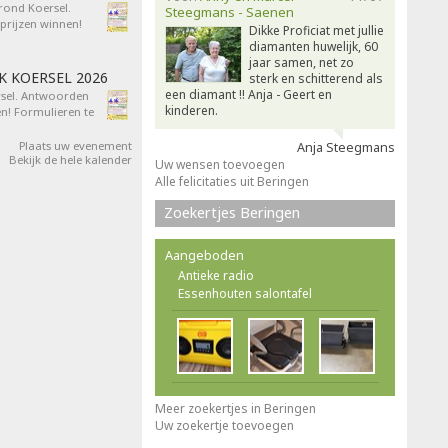
 rond Koersel.
Steegmans - Saenen
rijzen winnen!
Dikke Proficiat met jullie
diamanten huwelijk, 60
jaar samen, net zo
AK KOERSEL 2026
sterk en schitterend als
een diamant !! Anja - Geert en
ersel. Antwoorden
kinderen.
n! Formulieren te
Plaats uw evenement
Anja Steegmans
Bekijk de hele kalender
Uw wensen toevoegen
Alle felicitaties uit Beringen
Zoekertjes Beringen
Aangeboden
Antieke radio
Essenhouten salontafel
Meer zoekertjes in Beringen
Uw zoekertje toevoegen