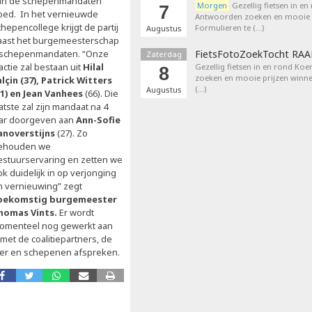
an de schepenmandaten
Morgen
Gezellig fietsen in en
7
oed. In het vernieuwde
Antwoorden zoeken en mooie p
hepencollege krijgt de partij
Formulieren te (…)
Augustus
aast het burgemeesterschap
 schepenmandaten. “Onze
FietsFotoZoekTocht RA
Zaterdag
actie zal bestaan uit
Hilal
Gezellig fietsen in en rond Ko
8
zoeken en mooie prijzen winne
alçin (37), Patrick Witters
(…)
Augustus
51) en Jean Vanhees
(66). Die
atste zal zijn mandaat na 4
aar doorgeven aan
Ann-Sofie
anoverstijns
(27). Zo
ehouden we
estuurservaring en zetten we
k duidelijk in op verjonging
n vernieuwing” zegt
oekomstig burgemeester
homas Vints.
Er wordt
omenteel nog gewerkt aan
et de coalitiepartners, de
ter en schepenen afspreken.