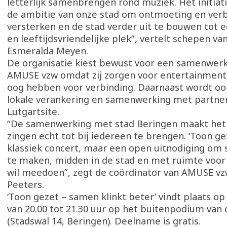
letterlijk samenbrengen rond muziek. Het initiat
de ambitie van onze stad om ontmoeting en ver
versterken en de stad verder uit te bouwen tot 
en leeftijdsvriendelijke plek”, vertelt schepen van
Esmeralda Meyen.
De organisatie kiest bewust voor een samenwer
AMUSE vzw omdat zij zorgen voor entertainment 
oog hebben voor verbinding. Daarnaast wordt oo
lokale verankering en samenwerking met partne
Lutgartsite.
“De samenwerking met stad Beringen maakt het
zingen echt tot bij iedereen te brengen. ‘Toon ge
klassiek concert, maar een open uitnodiging o
te maken, midden in de stad en met ruimte voor
wil meedoen”, zegt de coördinator van AMUSE vzw
Peeters.
‘Toon gezet – samen klinkt beter’ vindt plaats op 
van 20.00 tot 21.30 uur op het buitenpodium van 
(Stadswal 14, Beringen). Deelname is gratis.