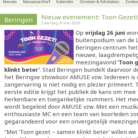
Nieuws
Nieuwsarchief
Kalender
Groeten & felicitaties
Zoeker
Nieuw evenement: Toon Gezet!
Beringen
Zaterdag 30 mei 2026
Op
vrijdag 26 juni
word
buitenpodium van de L
Beringen-centrum het
nieuwe, laagdrempeli
meezingavond
‘Toon 
klinkt beter’
. Stad Beringen bundelt daarvoor 
het Beringse showkoor AMUSE vzw. Iedereen is
zangervaring is niet nodig en plezier primeert. 
eerste editie krijgt het publiek de kans om mee
herkenbare en toegankelijke nummers. Het m
wordt begeleid door AMUSE vzw. Met een muzikaa
enthousiaste MC en een team van koorleden zor
gegarandeerd voor een onvergetelijk meezinger
“Met ‘Toon gezet – samen klinkt beter’ willen w