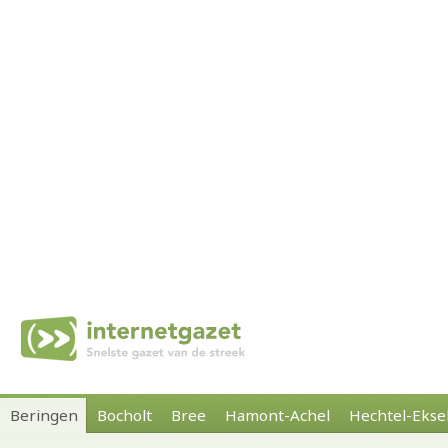
Beringen
Bocholt
Bree
Hamont-Achel
Hechtel-Ekse