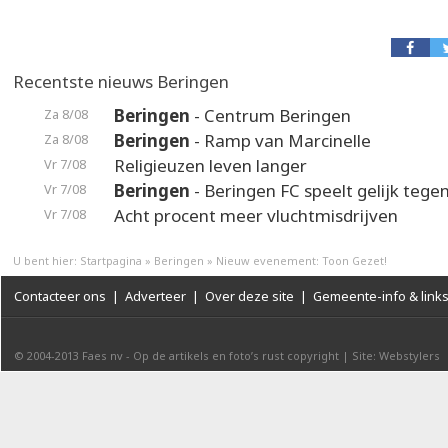
Recentste nieuws Beringen
Beringen
- Centrum Beringen
Za 8/08
Beringen
- Ramp van Marcinelle
Za 8/08
Religieuzen leven langer
Vr 7/08
Beringen
- Beringen FC speelt gelijk teg
Vr 7/08
Acht procent meer vluchtmisdrijven
Vr 7/08
U bent hier:
Startpagina
»
Beringen
»
Nieuw evenement: Toon Gezet!
Contacteer ons
|
Adverteer
|
Over deze site
|
Gemeente-info & link
© 2004-2013
Faes nv
-
Op de artikels en foto’s rust copyright
|
Site: Webstylers