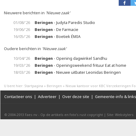
Nieuwere berichten in
'Nieuwe zaak'
01/08/'26
Beringen
- Judyta Paredis Studio
19/06/'26
Beringen
- De Farmacie
16/05/'26
Beringen
- Boetiek ÉMIA
Oudere berichten in
'Nieuwe zaak'
10/04/'26
Beringen
- Opening dagwinkel Sandhu
19/03/'26
Beringen
- Openingsweekend frituur Eat at home
18/03/'26
Beringen
- Nieuwe uitbater Leonidas Beringen
U bent hier:
Startpagina
»
Beringen
»
Nieuw kantoor voor KBC Verzekeringen Fo
Contacteer ons
|
Adverteer
|
Over deze site
|
Gemeente-info & link
© 2004-2013
Faes nv
-
Op de artikels en foto’s rust copyright
|
Site: Webstylers