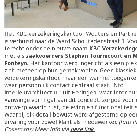
Het KBC-verzekeringskantoor Wouters en Partner
is verhuisd naar de Ward Schoutedenstraat 1. Voo
terecht onder de nieuwe naam
KBC Verzekeringe
met als
zaakvoerders Stephan Tournicourt en 
Fonteyn.
Het kantoor werd ingericht als een ple
zich meteen op hun gemak voelen. Geen klassiek
verzekeringskantoor, maar een warme, toeganke
waar persoonlijk contact centraal staat. iNto
interieurarchitectuur uit Beringen, waar interieu
Vanwinge vorm gaf aan dit concept, zorgde voor
ontwerp waarin rust, beleving en functionalitei
Waarbij elk detail bewust werd afgestemd op e
ervaring voor zowel klant als medewerker.
(foto P
Cosemans) Meer info via
deze link.