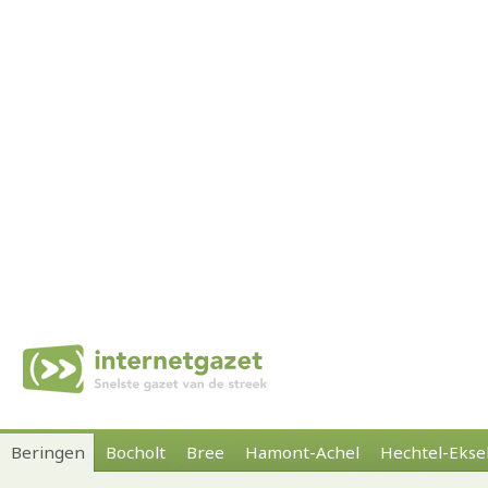
Beringen
Bocholt
Bree
Hamont-Achel
Hechtel-Ekse