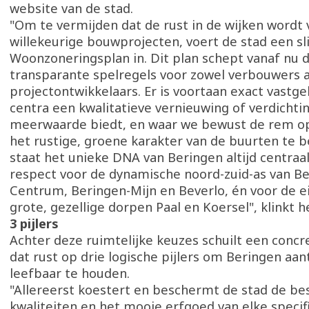
website van de stad.
"Om te vermijden dat de rust in de wijken wordt
willekeurige bouwprojecten, voert de stad een s
Woonzoneringsplan in. Dit plan schept vanaf nu d
transparante spelregels voor zowel verbouwers a
projectontwikkelaars. Er is voortaan exact vastge
centra een kwalitatieve vernieuwing of verdichti
meerwaarde biedt, en waar we bewust de rem o
het rustige, groene karakter van de buurten te b
staat het unieke DNA van Beringen altijd centraa
respect voor de dynamische noord-zuid-as van Be
Centrum, Beringen-Mijn en Beverlo, én voor de e
grote, gezellige dorpen Paal en Koersel", klinkt 
3 pijlers
Achter deze ruimtelijke keuzes schuilt een concr
dat rust op drie logische pijlers om Beringen aan
leefbaar te houden.
"Allereerst koestert en beschermt de stad de b
kwaliteiten en het mooie erfgoed van elke specifi