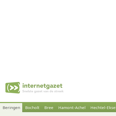
Beringen
Bocholt
Bree
Hamont-Achel
Hechtel-Ekse