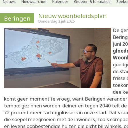
Nieuws
Nieuwsarchief
Kalender
Groeten & felicitaties
Zoeker
Nieuw woonbeleidsplan
Beringen
Donderdag 2 juli 2026
De ge
Bering
juni 2
gloed
Woonb
goedg
de sta
frisse 
toekom
deelke
komt geen moment te vroeg, want Beringen verandert 
tempo: gezinnen worden kleiner en tegen 2040 telt de 
72 procent meer tachtigplussers in onze stad. Dat vr
die soepel meegroeien met de inwoners, zoals compac
en levensloopbestendige huizen die dicht bij winkels, 