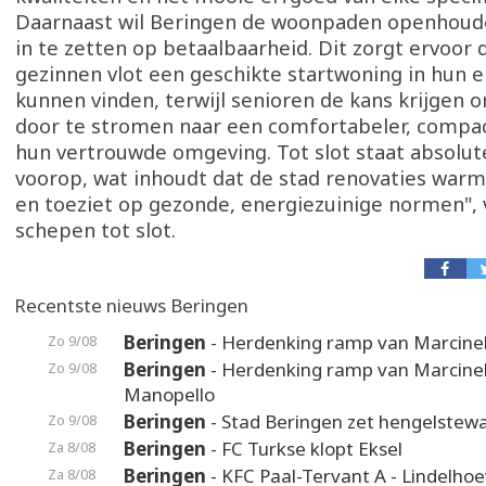
Daarnaast wil Beringen de woonpaden openhoude
in te zetten op betaalbaarheid. Dit zorgt ervoor 
gezinnen vlot een geschikte startwoning in hun e
kunnen vinden, terwijl senioren de kans krijgen 
door te stromen naar een comfortabeler, compact
hun vertrouwde omgeving. Tot slot staat absolut
voorop, wat inhoudt dat de stad renovaties war
en toeziet op gezonde, energiezuinige normen", 
schepen tot slot.
Recentste nieuws Beringen
Beringen
- Herdenking ramp van Marcinel
Zo 9/08
Beringen
- Herdenking ramp van Marcinel
Zo 9/08
Manopello
Beringen
- Stad Beringen zet hengelstewa
Zo 9/08
Beringen
- FC Turkse klopt Eksel
Za 8/08
Beringen
- KFC Paal-Tervant A - Lindelho
Za 8/08