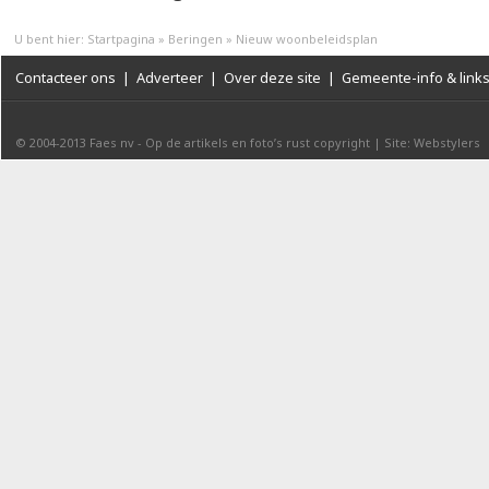
U bent hier:
Startpagina
»
Beringen
»
Nieuw woonbeleidsplan
Contacteer ons
|
Adverteer
|
Over deze site
|
Gemeente-info & link
© 2004-2013
Faes nv
-
Op de artikels en foto’s rust copyright
|
Site: Webstylers